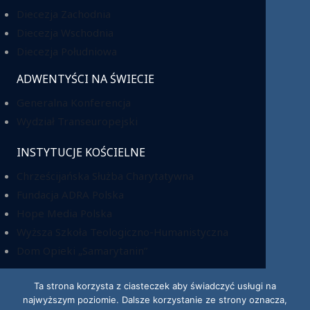
Diecezja Zachodnia
Diecezja Wschodnia
Diecezja Południowa
ADWENTYŚCI NA ŚWIECIE
Generalna Konferencja
Wydział Transeuropejski
INSTYTUCJE KOŚCIELNE
Chrześcijańska Służba Charytatywna
Fundacja ADRA Polska
Hope Media Polska
Wyższa Szkoła Teologiczno-Humanistyczna
Dom Opieki „Samarytanin”
Ta strona korzysta z ciasteczek aby świadczyć usługi na
najwyższym poziomie. Dalsze korzystanie ze strony oznacza,
KRS: 0000220518