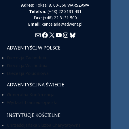
Adres:
Foksal 8, 00-366 WARSZAWA
Telefon:
(+48) 22 3131 431
Fax:
(+48) 22 3131 500
Email:
kancelaria@adwent.pl
Mail
Facebook
X
YouTube
Instagram
Bluesky
ADWENTYŚCI W POLSCE
Diecezja Zachodnia
Diecezja Wschodnia
Diecezja Południowa
ADWENTYŚCI NA ŚWIECIE
Generalna Konferencja
Wydział Transeuropejski
INSTYTUCJE KOŚCIELNE
Chrześcijańska Służba Charytatywna