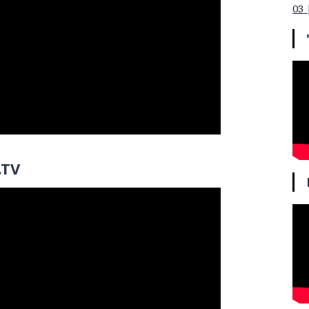
03 
.TV