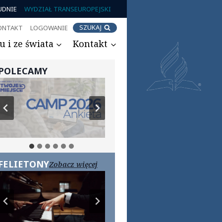
UDNIE
WYDZIAŁ TRANSEUROPEJSKI
SZUKAJ
ONTAKT
LOGOWANIE
 i ze świata
Kontakt
POLECAMY
FELIETONY
Zobacz więcej