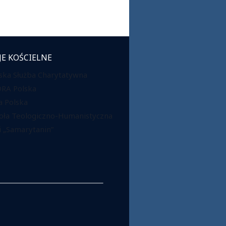
JE KOŚCIELNE
ska Służba Charytatywna
DRA Polska
 Polska
oła Teologiczno-Humanistyczna
 „Samarytanin”