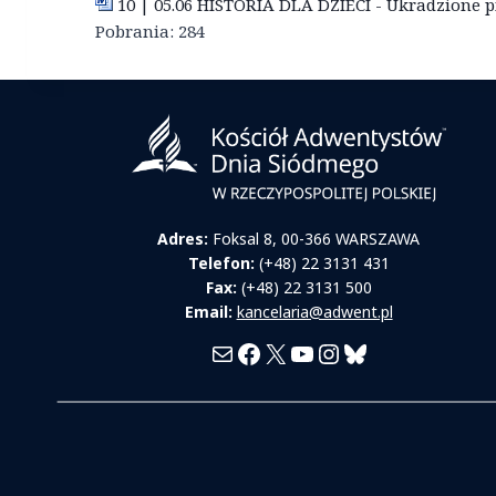
10 | 05.06 HISTORIA DLA DZIECI - Ukradzione pi
Pobrania:
284
Adres:
Foksal 8, 00-366 WARSZAWA
Telefon:
(+48) 22 3131 431
Fax:
(+48) 22 3131 500
Email:
kancelaria@adwent.pl
Mail
Facebook
X
YouTube
Instagram
Bluesky