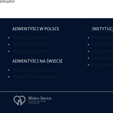
eniądze
ADWENTYŚCI W POLSCE
INSTYTUC
Diecezja Zachodnia
Chrześcijań
Diecezja Wschodnia
Fundacja A
Diecezja Południowa
Hope Media
Wyższa Szk
ADWENTYŚCI NA ŚWIECIE
Dom Opieki
Generalna Konferencja
Wydział Transeuropejski