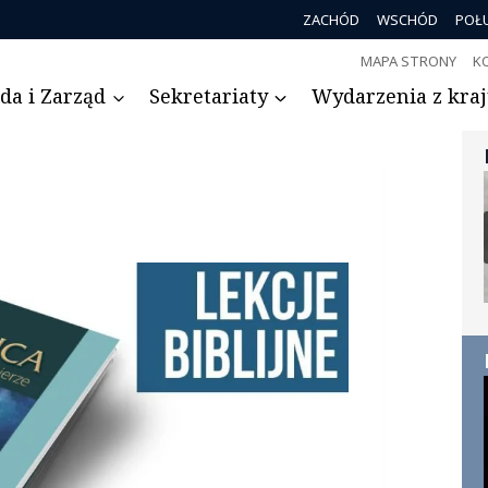
ZACHÓD
WSCHÓD
POŁ
MAPA STRONY
K
da i Zarząd
Sekretariaty
Wydarzenia z kraju