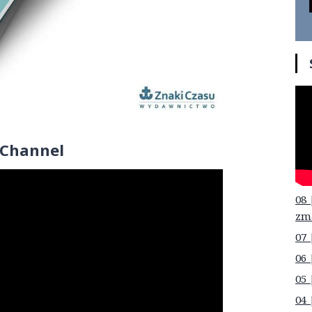
 Channel
08 
zm
07 
06 
05 
04 