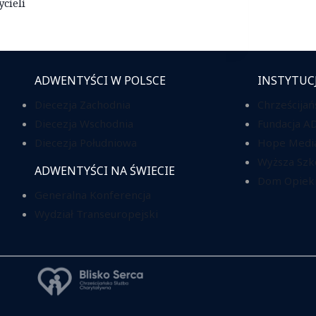
ycieli
ADWENTYŚCI W POLSCE
INSTYTUC
Diecezja Zachodnia
Chrześcijań
Diecezja Wschodnia
Fundacja A
Diecezja Południowa
Hope Media
Wyższa Szk
ADWENTYŚCI NA ŚWIECIE
Dom Opieki
Generalna Konferencja
Wydział Transeuropejski