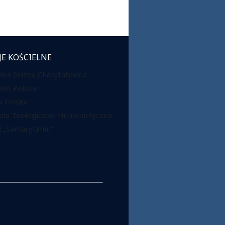
JE KOŚCIELNE
ska Służba Charytatywna
DRA Polska
 Polska
oła Teologiczno-Humanistyczna
 „Samarytanin”