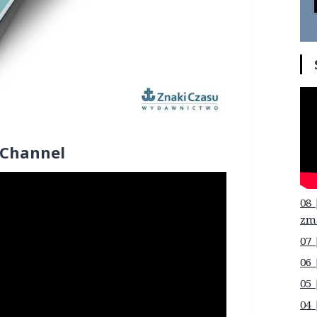
 Channel
08 
zm
07 
06 
05 
04 