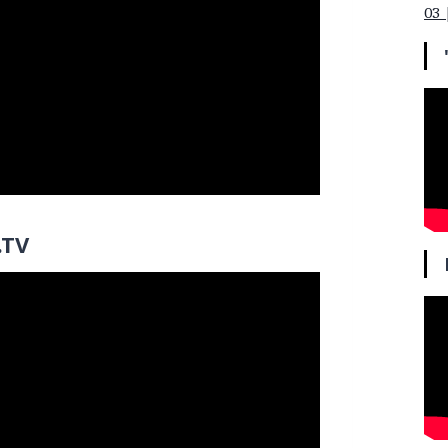
03 
.TV