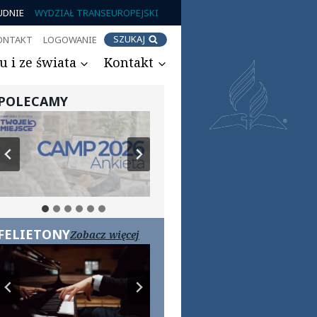
UDNIE
WYDZIAŁ TRANSEUROPEJSKI
SZUKAJ
ONTAKT
LOGOWANIE
 i ze świata
Kontakt
POLECAMY
FELIETONY
Zobacz więcej