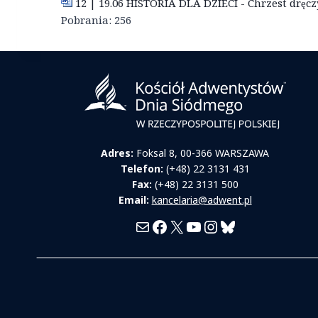
12 | 19.06 HISTORIA DLA DZIECI - Chrzest dręcz
Pobrania:
256
Adres:
Foksal 8, 00-366 WARSZAWA
Telefon:
(+48) 22 3131 431
Fax:
(+48) 22 3131 500
Email:
kancelaria@adwent.pl
Mail
Facebook
X
YouTube
Instagram
Bluesky