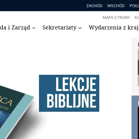
ZACHÓD
WSCHÓD
POŁ
MAPA STRONY
K
da i Zarząd
Sekretariaty
Wydarzenia z kraju