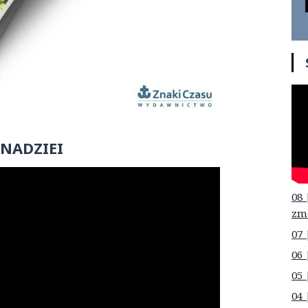
 NADZIEI
08 
zm
07 
06 
05 
04 