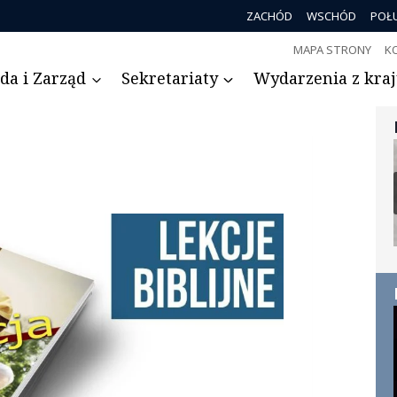
ZACHÓD
WSCHÓD
POŁ
MAPA STRONY
K
da i Zarząd
Sekretariaty
Wydarzenia z kraju