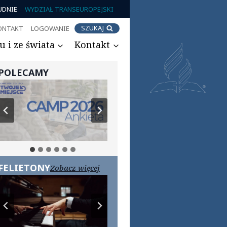
UDNIE
WYDZIAŁ TRANSEUROPEJSKI
SZUKAJ
ONTAKT
LOGOWANIE
 i ze świata
Kontakt
POLECAMY
FELIETONY
Zobacz więcej