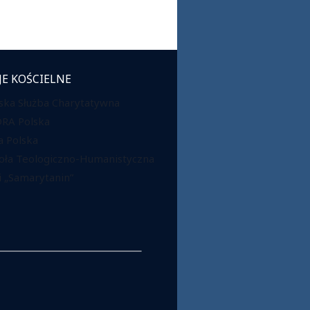
JE KOŚCIELNE
ska Służba Charytatywna
DRA Polska
 Polska
oła Teologiczno-Humanistyczna
 „Samarytanin”