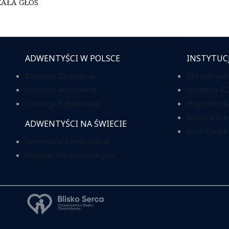
YSKAŁA GŁOS
ADWENTYŚCI W POLSCE
INSTYTUC
Diecezja Zachodnia
Chrześcijań
Diecezja Wschodnia
Fundacja A
Diecezja Południowa
Hope Media
Wyższa Szk
ADWENTYŚCI NA ŚWIECIE
Dom Opieki
Generalna Konferencja
Wydział Transeuropejski