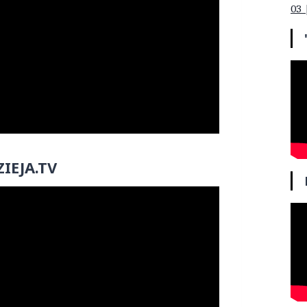
03 
IEJA.TV