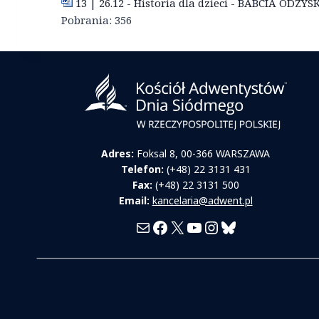
13 | 26.12 - Historia dla dzieci - BABCIA ODZ
Pobrania:
356
Adres:
Foksal 8, 00-366 WARSZAWA
Telefon:
(+48) 22 3131 431
Fax:
(+48) 22 3131 500
Email:
kancelaria@adwent.pl
Mail
Facebook
X
YouTube
Instagram
Bluesky