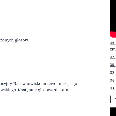
ożonych głosów.
08 
zm
07 
06 
05 
04 
nacyjny. Na stanowisko przewodniczącego
03 
wskiego. Następuje głosowanie tajne.