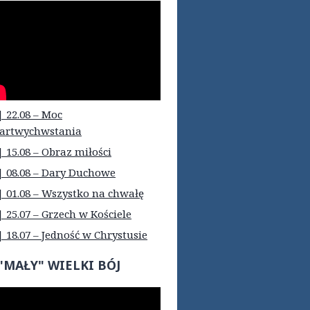
| 22.08 – Moc
artwychwstania
| 15.08 – Obraz miłości
| 08.08 – Dary Duchowe
| 01.08 – Wszystko na chwałę
| 25.07 – Grzech w Kościele
| 18.07 – Jedność w Chrystusie
"MAŁY" WIELKI BÓJ