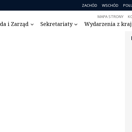
ZACHÓD
WSCHÓD
POŁ
MAPA STRONY
K
da i Zarząd
Sekretariaty
Wydarzenia z kraju