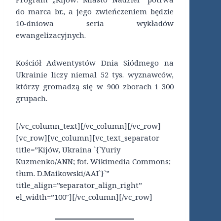
do marca br., a jego zwieńczeniem będzie
10-dniowa seria wykładów
ewangelizacyjnych.
Kościół Adwentystów Dnia Siódmego na
Ukrainie liczy niemal 52 tys. wyznawców,
którzy gromadzą się w 900 zborach i 300
grupach.
[/vc_column_text][/vc_column][/vc_row]
[vc_row][vc_column][vc_text_separator
title=”Kijów, Ukraina `{`Yuriy
Kuzmenko/ANN; fot. Wikimedia Commons;
tłum. D.Maikowski/AAI`}`”
title_align=”separator_align_right”
el_width=”100″][/vc_column][/vc_row]