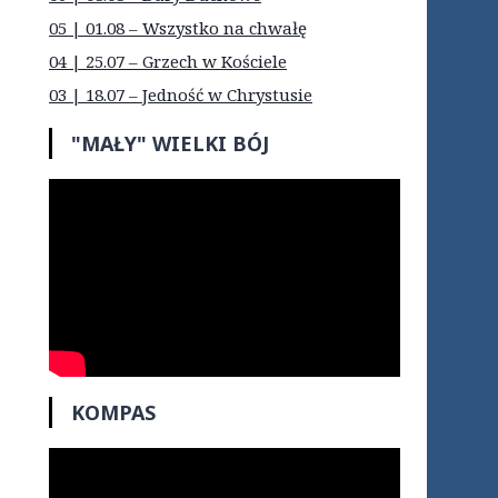
05 | 01.08 – Wszystko na chwałę
04 | 25.07 – Grzech w Kościele
03 | 18.07 – Jedność w Chrystusie
"MAŁY" WIELKI BÓJ
KOMPAS