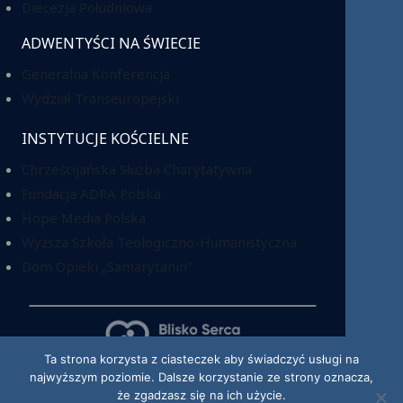
Diecezja Południowa
ADWENTYŚCI NA ŚWIECIE
Generalna Konferencja
Wydział Transeuropejski
INSTYTUCJE KOŚCIELNE
Chrześcijańska Służba Charytatywna
Fundacja ADRA Polska
Hope Media Polska
Wyższa Szkoła Teologiczno-Humanistyczna
Dom Opieki „Samarytanin”
Ta strona korzysta z ciasteczek aby świadczyć usługi na
najwyższym poziomie. Dalsze korzystanie ze strony oznacza,
KRS: 0000220518
że zgadzasz się na ich użycie.