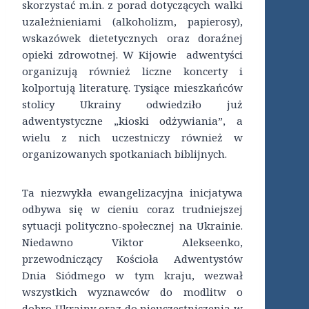
skorzystać m.in. z porad dotyczących walki
uzależnieniami (alkoholizm, papierosy),
wskazówek dietetycznych oraz doraźnej
opieki zdrowotnej. W Kijowie adwentyści
organizują również liczne koncerty i
kolportują literaturę. Tysiące mieszkańców
stolicy Ukrainy odwiedziło już
adwentystyczne „kioski odżywiania”, a
wielu z nich uczestniczy również w
organizowanych spotkaniach biblijnych.
Ta niezwykła ewangelizacyjna inicjatywa
odbywa się w cieniu coraz trudniejszej
sytuacji polityczno-społecznej na Ukrainie.
Niedawno Viktor Alekseenko,
przewodniczący Kościoła Adwentystów
Dnia Siódmego w tym kraju, wezwał
wszystkich wyznawców do modlitw o
dobro Ukrainy oraz do nieuczestniczenia w