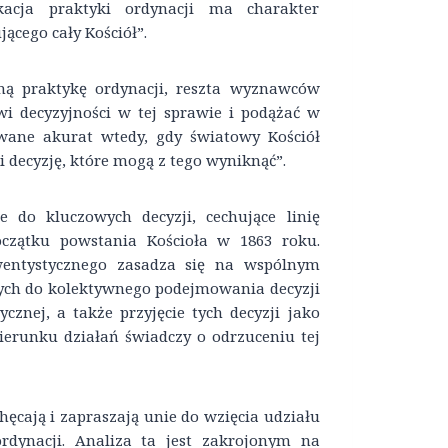
acja praktyki ordynacji ma charakter
ącego cały Kościół”.
ną praktykę ordynacji, reszta wyznawców
i decyzyjności w tej sprawie i podążać w
wane akurat wtedy, gdy światowy Kościół
i decyzję, które mogą z tego wyniknąć”.
e do kluczowych decyzji, cechujące linię
zątku powstania Kościoła w 1863 roku.
dwentystycznego zasadza się na wspólnym
nych do kolektywnego podejmowania decyzji
znej, a także przyjęcie tych decyzji jako
ierunku działań świadczy o odrzuceniu tej
hęcają i zapraszają unie do wzięcia udziału
dynacji. Analiza ta jest zakrojonym na