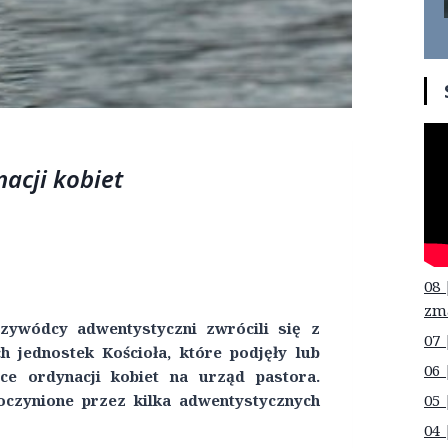
acji kobiet
08 
zm
zywódcy adwentystyczni zwrócili się z
07 
 jednostek Kościoła, które podjęły lub
06 
ące ordynacji kobiet na urząd pastora.
05 
zynione przez kilka adwentystycznych
04 