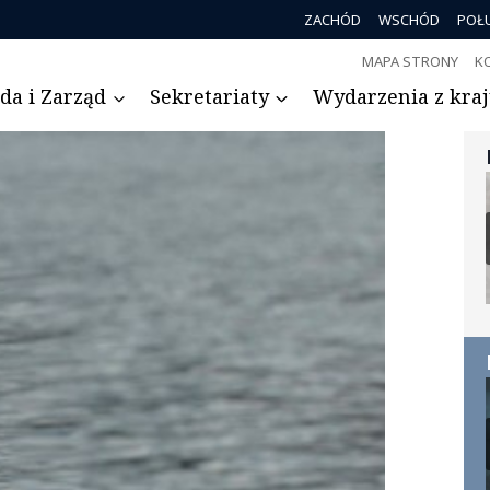
ZACHÓD
WSCHÓD
POŁ
MAPA STRONY
K
da i Zarząd
Sekretariaty
Wydarzenia z kraju