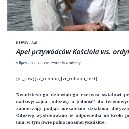
NEWSY / AAI
Apel przywódców Kościoła ws. ordyn
9 lipca 2012
Czas czytania
4
minuty
[vc_row][vc_column][vc_column_text]
Dwudziestego dziewiątego czerwca światowi pr
nadzwyczajną „odezwą o jedność” do terenowych
zamierzają podjąć niezależne działania dotycz
Odezwę wystosowano w odpowiedzi na kroki poc
unii, w tym dwie północnoamerykańskie.