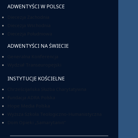
ADWENTYŚCI W POLSCE
Diecezja Zachodnia
Diecezja Wschodnia
Diecezja Południowa
ADWENTYŚCI NA ŚWIECIE
Generalna Konferencja
Wydział Transeuropejski
INSTYTUCJE KOŚCIELNE
Chrześcijańska Służba Charytatywna
Fundacja ADRA Polska
Hope Media Polska
Wyższa Szkoła Teologiczno-Humanistyczna
Dom Opieki „Samarytanin”