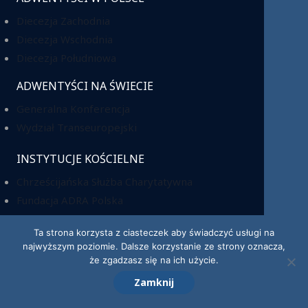
Diecezja Zachodnia
Diecezja Wschodnia
Diecezja Południowa
ADWENTYŚCI NA ŚWIECIE
Generalna Konferencja
Wydział Transeuropejski
INSTYTUCJE KOŚCIELNE
Chrześcijańska Służba Charytatywna
Fundacja ADRA Polska
Hope Media Polska
Ta strona korzysta z ciasteczek aby świadczyć usługi na
Wyższa Szkoła Teologiczno-Humanistyczna
najwyższym poziomie. Dalsze korzystanie ze strony oznacza,
Dom Opieki „Samarytanin”
że zgadzasz się na ich użycie.
Zamknij