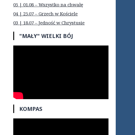
05 | 01.08 – Wszystko na chwałę
04 | 25.07 – Grzech w Kościele
03 | 18.07 – Jedność w Chrystusie
"MAŁY" WIELKI BÓJ
KOMPAS