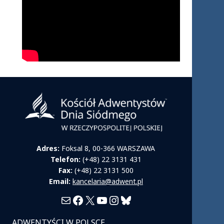
Adres:
Foksal 8, 00-366 WARSZAWA
Telefon:
(+48) 22 3131 431
Fax:
(+48) 22 3131 500
Email:
kancelaria@adwent.pl
Mail
Facebook
X
YouTube
Instagram
Bluesky
ADWENTYŚCI W POLSCE