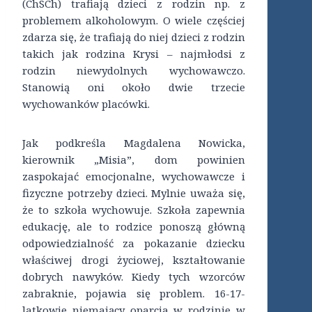
(ChSCh) trafiają dzieci z rodzin np. z
problemem alkoholowym. O wiele częściej
zdarza się, że trafiają do niej dzieci z rodzin
takich jak rodzina Krysi – najmłodsi z
rodzin niewydolnych wychowawczo.
Stanowią oni około dwie trzecie
wychowanków placówki.
Jak podkreśla Magdalena Nowicka,
kierownik „Misia”, dom powinien
zaspokajać emocjonalne, wychowawcze i
fizyczne potrzeby dzieci. Mylnie uważa się,
że to szkoła wychowuje. Szkoła zapewnia
edukację, ale to rodzice ponoszą główną
odpowiedzialność za pokazanie dziecku
właściwej drogi życiowej, kształtowanie
dobrych nawyków. Kiedy tych wzorców
zabraknie, pojawia się problem. 16-17-
latkowie niemający oparcia w rodzinie w