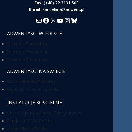
Fax:
(+48) 22 3131 500
Email:
kancelaria@adwent.pl
Mail
Facebook
X
YouTube
Instagram
Bluesky
ADWENTYŚCI W POLSCE
Diecezja Zachodnia
Diecezja Wschodnia
Diecezja Południowa
ADWENTYŚCI NA ŚWIECIE
Generalna Konferencja
Wydział Transeuropejski
INSTYTUCJE KOŚCIELNE
Chrześcijańska Służba Charytatywna
Fundacja ADRA Polska
Hope Media Polska