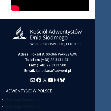
Adres:
Foksal 8, 00-366 WARSZAWA
Telefon:
(+48) 22 3131 431
Fax:
(+48) 22 3131 500
Email:
kancelaria@adwent.pl
Mail
Facebook
X
YouTube
Instagram
Bluesky
ADWENTYŚCI W POLSCE
Diecezja Zachodnia
Diecezja Wschodnia