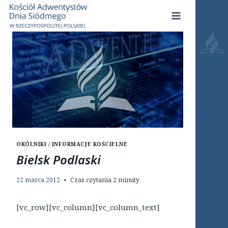
Przejdź
do
treści
OKÓLNIKI / INFORMACJE KOŚCIELNE
Bielsk Podlaski
22 marca 2012
Czas czytania
2
minuty
[vc_row][vc_column][vc_column_text]