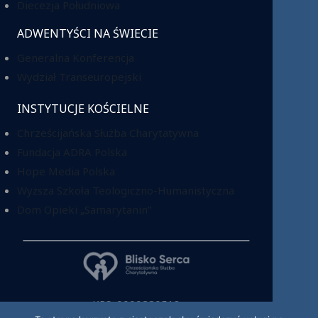
Diecezja Południowa
ADWENTYŚCI NA ŚWIECIE
Generalna Konferencja
Wydział Transeuropejski
INSTYTUCJE KOŚCIELNE
Chrześcijańska Służba Charytatywna
Fundacja ADRA Polska
Hope Media Polska
Wyższa Szkoła Teologiczno-Humanistyczna
Dom Opieki „Samarytanin”
KRS: 0000220518