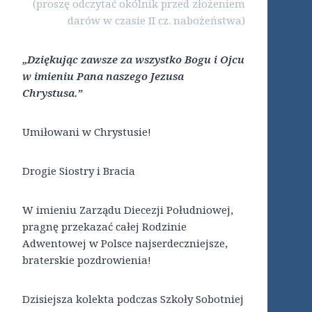
(proszę odczytać okólnik przed złożeniem
darów w czasie II cz. nabożeństwa)
„
Dziękując zawsze za wszystko Bogu i Ojcu
w imieniu Pana naszego
Jezusa
Chrystusa.”
Umiłowani w Chrystusie!
Drogie Siostry i Bracia
W imieniu Zarządu Diecezji Południowej,
pragnę przekazać całej Rodzinie
Adwentowej w Polsce najserdeczniejsze,
braterskie pozdrowienia!
Dzisiejsza kolekta podczas Szkoły Sobotniej