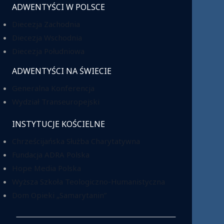
ADWENTYŚCI W POLSCE
Diecezja Zachodnia
Diecezja Wschodnia
Diecezja Południowa
ADWENTYŚCI NA ŚWIECIE
Generalna Konferencja
Wydział Transeuropejski
INSTYTUCJE KOŚCIELNE
Chrześcijańska Służba Charytatywna
Fundacja ADRA Polska
Hope Media Polska
Wyższa Szkoła Teologiczno-Humanistyczna
Dom Opieki „Samarytanin”