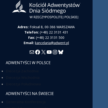
Adres:
Foksal 8, 00-366 WARSZAWA
Telefon:
(+48) 22 3131 431
Fax:
(+48) 22 3131 500
Email:
kancelaria@adwent.pl
Mail
Facebook
X
YouTube
Instagram
Bluesky
ADWENTYŚCI W POLSCE
Diecezja Zachodnia
Diecezja Wschodnia
Diecezja Południowa
ADWENTYŚCI NA ŚWIECIE
Generalna Konferencja