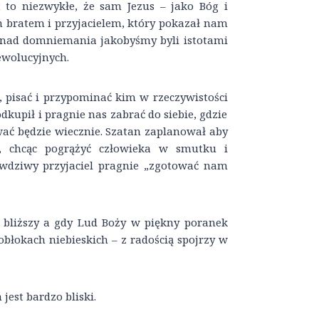
 to niezwykłe, że sam Jezus – jako Bóg i
m bratem i przyjacielem, który pokazał nam
ponad domniemania jakobyśmy byli istotami
ewolucyjnych.
 pisać i przypominać kim w rzeczywistości
dkupił i pragnie nas zabrać do siebie, gdzie
rwać będzie wiecznie. Szatan zaplanował aby
e, chcąc pogrążyć człowieka w smutku i
rawdziwy przyjaciel pragnie „zgotować nam
z bliższy a gdy Lud Boży w piękny poranek
obłokach niebieskich – z radością spojrzy w
jest bardzo bliski.