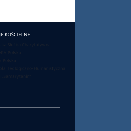
JE KOŚCIELNE
ska Służba Charytatywna
DRA Polska
 Polska
oła Teologiczno-Humanistyczna
 „Samarytanin”