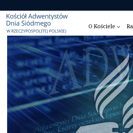
Przejdź
do
treści
O Kościele
Ra