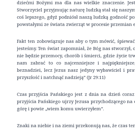
dziećmi Bożymi ma dla nas wielkie znaczenie. Jest
Stworzyciel przyjmując naturę ludzką stał się naszy
coś lepszego, gdyż podniósł naszą ludzką godność 
powstałymi ze świata zwierząt w procesie przemian 
Fakt ten zobowiązuje nas aby o tym mówić, śpiewać,
jesteśmy. Ten świat zapomniał, że Bóg nas stworzył, o
nie będzie przemocy, chorób i śmierci, gdzie życie t
nam zabrać to co najcenniejsze i najpiękniejsz
beznadziei, lecz Jezus nasz jedyny wybawiciel i p
przyszłość i natchnąć nadzieją” (Jr 29:11)
Czas przyjścia Pańskiego jest z dnia na dzień cora
przyjścia Pańskiego ujrzy Jezusa przychodzącego na 
górę i powie „wiem komu uwierzyłem”.
Znaki na niebie i na ziemi przekonują nas, że czas ten 