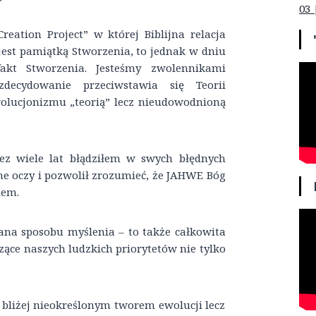
03 
eation Project” w której Biblijna relacja
jest pamiątką Stworzenia, to jednak w dniu
akt Stworzenia. Jesteśmy zwolennikami
zdecydowanie przeciwstawia się Teorii
olucjonizmu „teorią” lecz nieudowodnioną
ez wiele lat błądziłem w swych błędnych
e oczy i pozwolił zrozumieć, że JAHWE Bóg
lem.
ana sposobu myślenia – to także całkowita
ące naszych ludzkich priorytetów nie tylko
y bliżej nieokreślonym tworem ewolucji lecz