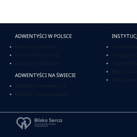
ADWENTYŚCI W POLSCE
INSTYTUC
Diecezja Zachodnia
Chrześcijań
Diecezja Wschodnia
Fundacja A
Diecezja Południowa
Hope Media
Wyższa Szk
ADWENTYŚCI NA ŚWIECIE
Dom Opieki
Generalna Konferencja
Wydział Transeuropejski