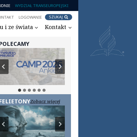
UDNIE
WYDZIAŁ TRANSEUROPEJSKI
SZUKAJ
ONTAKT
LOGOWANIE
 i ze świata
Kontakt
POLECAMY
FELIETONY
Zobacz więcej