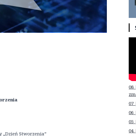
08 
zm
orzenia
07 
06 
05 
04 
y „Dzień Stworzenia”