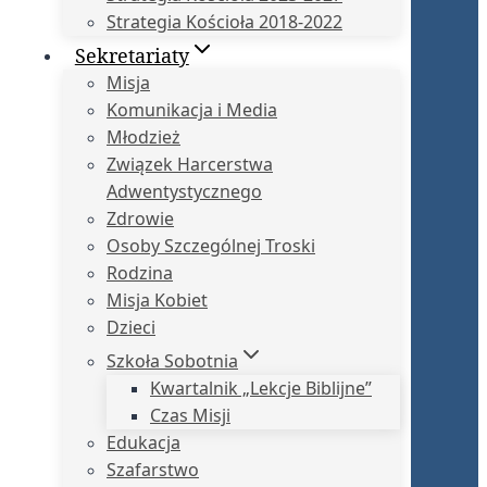
Strategia Kościoła 2018-2022
Sekretariaty
Misja
Komunikacja i Media
Młodzież
Związek Harcerstwa
Adwentystycznego
Zdrowie
Osoby Szczególnej Troski
Rodzina
Misja Kobiet
Dzieci
Szkoła Sobotnia
Kwartalnik „Lekcje Biblijne”
Czas Misji
Edukacja
Szafarstwo