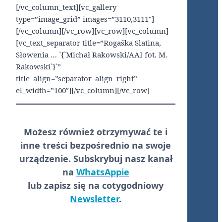
[/vc_column_text][vc_gallery
type=”image_grid” images=”3110,3111″]
[/vc_column][/vc_row][vc_row][vc_column]
[vc_text_separator title=”Rogaška Slatina,
Słowenia … `{`Michał Rakowski/AAI fot. M.
Rakowski`}`”
title_align=”separator_align_right”
el_width=”100″][/vc_column][/vc_row]
Możesz również otrzymywać te i
inne treści
bezpośrednio
na swoje
urządzenie. Subskrybuj nasz kanał
na
WhatsAppie
lub zapisz się na cotygodniowy
Newsletter
.