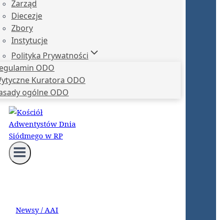
Zarząd
Diecezje
Zbory
Instytucje
Polityka Prywatności
egulamin ODO
ytyczne Kuratora ODO
asady ogólne ODO
Newsy / AAI