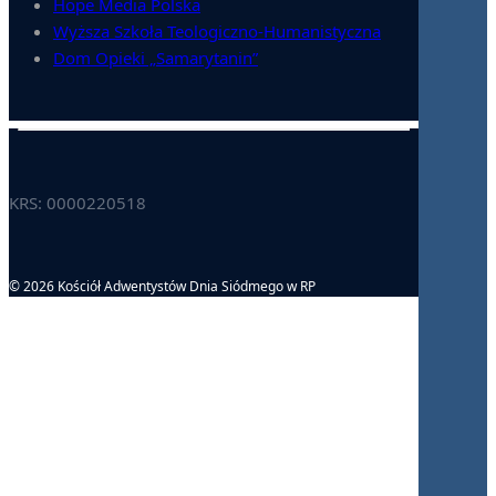
Hope Media Polska
Wyższa Szkoła Teologiczno-Humanistyczna
Dom Opieki „Samarytanin”
KRS: 0000220518
© 2026 Kościół Adwentystów Dnia Siódmego w RP