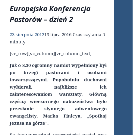
Europejska Konferencja
Pastorów – dzień 2
23 sierpnia 2012
13 lipca 2016
Czas czytania
5
minuty
[vc_row][vc_column][vc_column_text]
Już o 8.30 ogromny namiot wypełniony był
po brzegi pastorami i osobami
towarzyszącymi. Popołudniu duchowni
wybierali najbliższe ich
zainteresowaniom warsztaty. Główną
częścią wieczornego nabożeństwa było
przesłanie słynnego adwentowego
ewangelisty, Marka Finleya, „Spotkaj
Jezusa na górze”.
Po inauguracyjnej uroczystości nastał czas