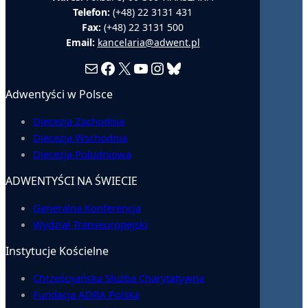
Telefon:
(+48) 22 3131 431
Fax:
(+48) 22 3131 500
Email:
kancelaria@adwent.pl
Mail
Facebook
X
YouTube
Instagram
Bluesky
Adwentyści w Polsce
Diecezja Zachodnia
Diecezja Wschodnia
Diecezja Południowa
ADWENTYŚCI NA ŚWIECIE
Generalna Konferencja
Wydział Transeuropejski
Instytucje Kościelne
Chrześcijańska Służba Charytatywna
Fundacja ADRA Polska