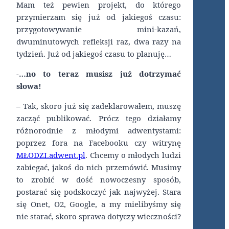
Mam też pewien projekt, do którego
przymierzam się już od jakiegoś czasu:
przygotowywanie mini-kazań,
dwuminutowych refleksji raz, dwa razy na
tydzień. Już od jakiegoś czasu to planuję…
-…no to teraz musisz już dotrzymać
słowa!
– Tak, skoro już się zadeklarowałem, muszę
zacząć publikować. Prócz tego działamy
różnorodnie z młodymi adwentystami:
poprzez fora na Facebooku czy witrynę
MŁODZI.adwent.pl
. Chcemy o młodych ludzi
zabiegać, jakoś do nich przemówić. Musimy
to zrobić w dość nowoczesny sposób,
postarać się podskoczyć jak najwyżej. Stara
się Onet, O2, Google, a my mielibyśmy się
nie starać, skoro sprawa dotyczy wieczności?