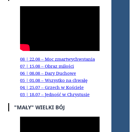
08 | 22.08 – Moc zmartwychwstania
07 | 15.08 – Obraz miłości
06 | 08.08 – Dary Duchowe
05 | 01.08 – Wszystko na chwałę
04 | 25.07 – Grzech w Kościele
03 | 18.07 – Jedność w Chrystusie
"MAŁY" WIELKI BÓJ