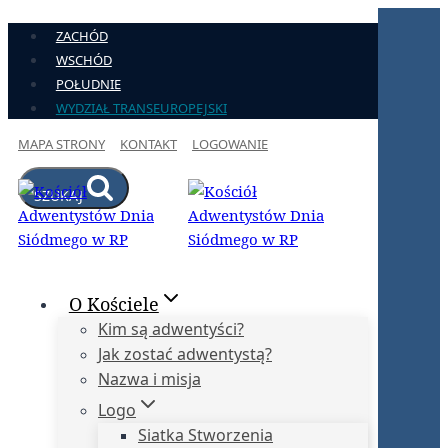
Przejdź
ZACHÓD
do
WSCHÓD
treści
POŁUDNIE
WYDZIAŁ TRANSEUROPEJSKI
MAPA STRONY
KONTAKT
LOGOWANIE
SZUKAJ
O Kościele
Kim są adwentyści?
Jak zostać adwentystą?
Nazwa i misja
Logo
Siatka Stworzenia