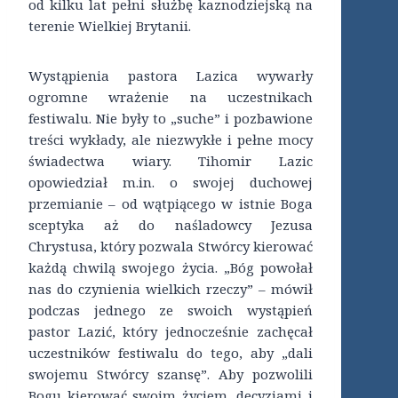
od kilku lat pełni służbę kaznodziejską na
terenie Wielkiej Brytanii.
Wystąpienia pastora Lazica wywarły
ogromne wrażenie na uczestnikach
festiwalu. Nie były to „suche” i pozbawione
treści wykłady, ale niezwykłe i pełne mocy
świadectwa wiary. Tihomir Lazic
opowiedział m.in. o swojej duchowej
przemianie – od wątpiącego w istnie Boga
sceptyka aż do naśladowcy Jezusa
Chrystusa, który pozwala Stwórcy kierować
każdą chwilą swojego życia. „Bóg powołał
nas do czynienia wielkich rzeczy” – mówił
podczas jednego ze swoich wystąpień
pastor Lazić, który jednocześnie zachęcał
uczestników festiwalu do tego, aby „dali
swojemu Stwórcy szansę”. Aby pozwolili
Bogu kierować swoim życiem, decyzjami i