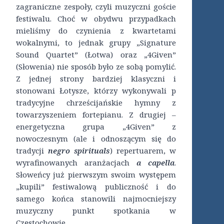
zagraniczne zespoły, czyli muzyczni goście
festiwalu. Choć w obydwu przypadkach
mieliśmy do czynienia z kwartetami
wokalnymi, to jednak grupy „Signature
Sound Quartet” (Łotwa) oraz „4Given”
(Słowenia) nie sposób było ze sobą pomylić.
Z jednej strony bardziej klasyczni i
stonowani Łotysze, którzy wykonywali p
tradycyjne chrześcijańskie hymny z
towarzyszeniem fortepianu. Z drugiej –
energetyczna grupa „4Given” z
nowoczesnym (ale i odnoszącym się do
tradycji
negro spirituals
) repertuarem, w
wyrafinowanych aranżacjach
a capella
.
Słoweńcy już pierwszym swoim występem
„kupili” festiwalową publiczność i do
samego końca stanowili najmocniejszy
muzyczny punkt spotkania w
Częstochowie.