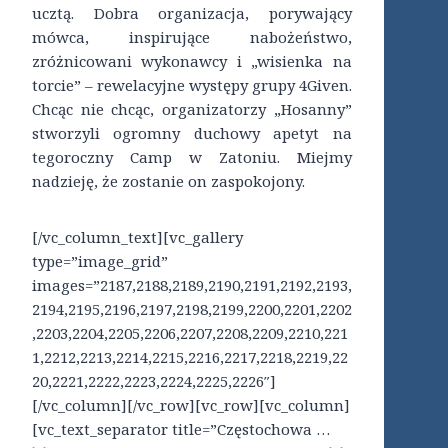
ucztą. Dobra organizacja, porywający
mówca, inspirujące nabożeństwo,
zróżnicowani wykonawcy i „wisienka na
torcie” – rewelacyjne występy grupy 4Given.
Chcąc nie chcąc, organizatorzy „Hosanny”
stworzyli ogromny duchowy apetyt na
tegoroczny Camp w Zatoniu. Miejmy
nadzieję, że zostanie on zaspokojony.
[/vc_column_text][vc_gallery
type=”image_grid”
images=”2187,2188,2189,2190,2191,2192,2193,
2194,2195,2196,2197,2198,2199,2200,2201,2202
,2203,2204,2205,2206,2207,2208,2209,2210,221
1,2212,2213,2214,2215,2216,2217,2218,2219,22
20,2221,2222,2223,2224,2225,2226″]
[/vc_column][/vc_row][vc_row][vc_column]
[vc_text_separator title=”Częstochowa …