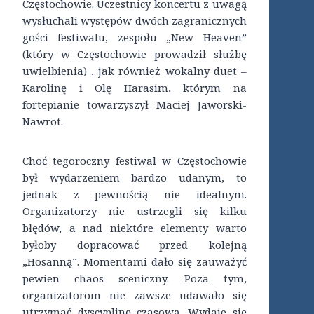
Częstochowie. Uczestnicy koncertu z uwagą
wysłuchali występów dwóch zagranicznych
gości festiwalu, zespołu „New Heaven”
(który w Częstochowie prowadził służbę
uwielbienia) , jak również wokalny duet –
Karolinę i Olę Harasim, którym na
fortepianie towarzyszył Maciej Jaworski-
Nawrot.
Choć tegoroczny festiwal w Częstochowie
był wydarzeniem bardzo udanym, to
jednak z pewnością nie idealnym.
Organizatorzy nie ustrzegli się kilku
błędów, a nad niektóre elementy warto
byłoby dopracować przed kolejną
„Hosanną”. Momentami dało się zauważyć
pewien chaos sceniczny. Poza tym,
organizatorom nie zawsze udawało się
utrzymać dyscyplinę czasową. Wydaje się