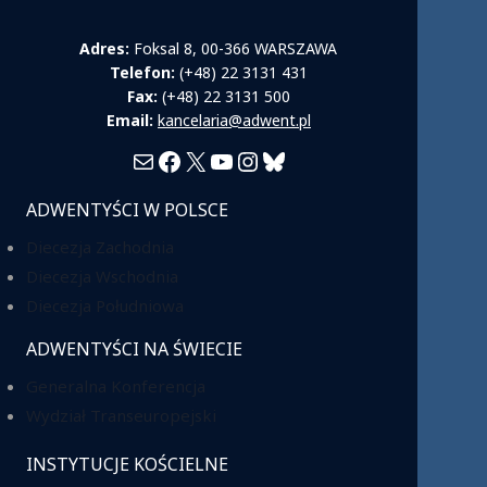
Adres:
Foksal 8, 00-366 WARSZAWA
Telefon:
(+48) 22 3131 431
Fax:
(+48) 22 3131 500
Email:
kancelaria@adwent.pl
Mail
Facebook
X
YouTube
Instagram
Bluesky
ADWENTYŚCI W POLSCE
Diecezja Zachodnia
Diecezja Wschodnia
Diecezja Południowa
ADWENTYŚCI NA ŚWIECIE
Generalna Konferencja
Wydział Transeuropejski
INSTYTUCJE KOŚCIELNE