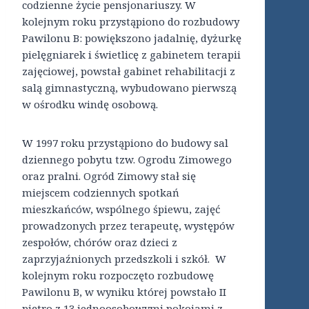
codzienne życie pensjonariuszy. W
kolejnym roku przystąpiono do rozbudowy
Pawilonu B: powiększono jadalnię, dyżurkę
pielęgniarek i świetlicę z gabinetem terapii
zajęciowej, powstał gabinet rehabilitacji z
salą gimnastyczną, wybudowano pierwszą
w ośrodku windę osobową.
W 1997 roku przystąpiono do budowy sal
dziennego pobytu tzw. Ogrodu Zimowego
oraz pralni. Ogród Zimowy stał się
miejscem codziennych spotkań
mieszkańców, wspólnego śpiewu, zajęć
prowadzonych przez terapeutę, występów
zespołów, chórów oraz dzieci z
zaprzyjaźnionych przedszkoli i szkół. W
kolejnym roku rozpoczęto rozbudowę
Pawilonu B, w wyniku której powstało II
piętro z 13 jednoosobowymi pokojami z