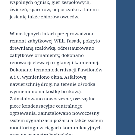
wspólnych ognisk, gier zespołowych,
ćwiczeń, spacerów, odpoczynku a latem i
jesienią także zbiorów owoców.
W następnych latach przeprowadzono
remont zabytkowej Willi. Fasadę pokryto
drewnianą szalówką, odrestaurowano
zabytkowe ornamenty, dokonano
renowacji elewacji ceglanej i kamiennej.
Dokonano termomodernizacji Pawilonów
A i C, wymieniono okna. Asfaltową
nawierzchnię drogi na terenie ośrodka
wymieniono na kostkę brukową.
Zainstalowano nowoczesne, oszczędne
piece kondensacyjne centralnego
ogrzewania. Zainstalowano nowoczesny
system sygnalizacji pożaru a także system
monitoringu w ciągach komunikacyjnych
oraz na zewnątrz budynków.