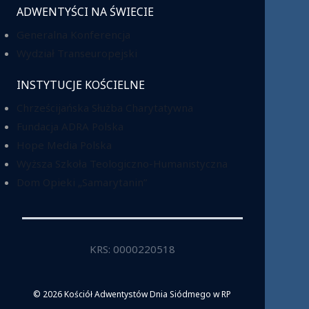
ADWENTYŚCI NA ŚWIECIE
Generalna Konferencja
Wydział Transeuropejski
INSTYTUCJE KOŚCIELNE
Chrześcijańska Służba Charytatywna
Fundacja ADRA Polska
Hope Media Polska
Wyższa Szkoła Teologiczno-Humanistyczna
Dom Opieki „Samarytanin”
KRS: 0000220518
© 2026 Kościół Adwentystów Dnia Siódmego w RP