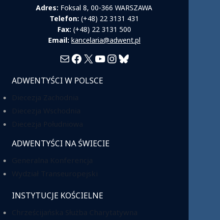
Adres:
Foksal 8, 00-366 WARSZAWA
Telefon:
(+48) 22 3131 431
Fax:
(+48) 22 3131 500
Email:
kancelaria@adwent.pl
Mail
Facebook
X
YouTube
Instagram
Bluesky
ADWENTYŚCI W POLSCE
Diecezja Zachodnia
Diecezja Wschodnia
Diecezja Południowa
ADWENTYŚCI NA ŚWIECIE
Generalna Konferencja
Wydział Transeuropejski
INSTYTUCJE KOŚCIELNE
Chrześcijańska Służba Charytatywna