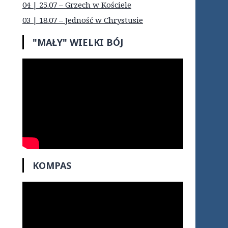
04 | 25.07 – Grzech w Kościele
03 | 18.07 – Jedność w Chrystusie
"MAŁY" WIELKI BÓJ
KOMPAS