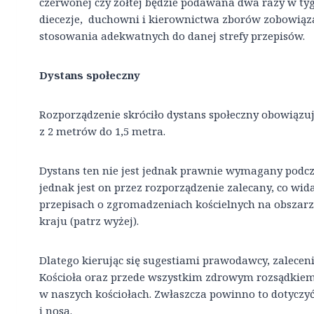
czerwonej czy żółtej będzie podawana dwa razy w ty
diecezje, duchowni i kierownictwa zborów zobowiąza
stosowania adekwatnych do danej strefy przepisów.
Dystans społeczny
Rozporządzenie skróciło dystans społeczny obowiązuj
z 2 metrów do 1,5 metra.
Dystans ten nie jest jednak prawnie wymagany podc
jednak jest on przez rozporządzenie zalecany, co wi
przepisach o zgromadzeniach kościelnych na obszar
kraju (patrz wyżej).
Dlatego kierując się sugestiami prawodawcy, zalece
Kościoła oraz przede wszystkim zdrowym rozsądkiem 
w naszych kościołach. Zwłaszcza powinno to dotyczyć
i nosa.