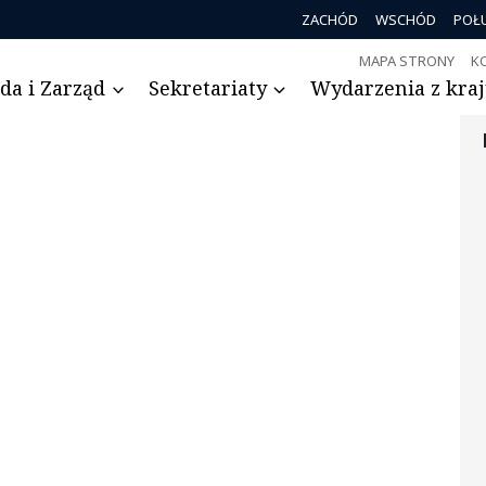
ZACHÓD
WSCHÓD
POŁ
MAPA STRONY
K
da i Zarząd
Sekretariaty
Wydarzenia z kraju