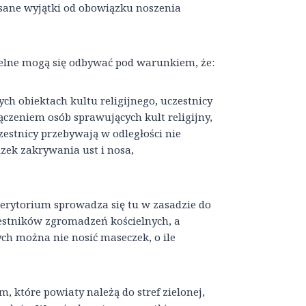
sane wyjątki od obowiązku noszenia
elne mogą się odbywać pod warunkiem, że:
h obiektach kultu religijnego, uczestnicy
ączeniem osób sprawujących kult religijny,
estnicy przebywają w odległości nie
ązek zakrywania ust i nosa,
rytorium sprowadza się tu w zasadzie do
zestników zgromadzeń kościelnych, a
h można nie nosić maseczek, o ile
, które powiaty należą do stref zielonej,