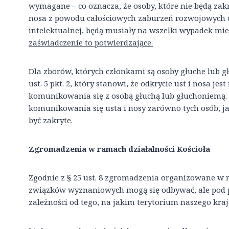
wymagane – co oznacza, że osoby, które nie będą zakr
nosa z powodu całościowych zaburzeń rozwojowych c
intelektualnej,
będą musiały na wszelki wypadek mieć
zaświadczenie to potwierdzające.
Dla zborów, których członkami są osoby głuche lub 
ust. 5 pkt. 2, który stanowi, że odkrycie ust i nosa 
komunikowania się z osobą głuchą lub głuchoniemą. 
komunikowania się usta i nosy zarówno tych osób, j
być zakryte.
Zgromadzenia w ramach działalności Kościoła
Zgodnie z § 25 ust. 8 zgromadzenia organizowane w r
związków wyznaniowych mogą się odbywać, ale po
zależności od tego, na jakim terytorium naszego kr