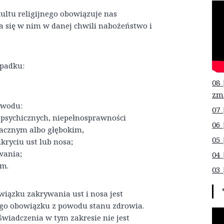
kultu religijnego obowiązuje nas
wa się w nim w danej chwili nabożeństwo i
ypadku:
08 
zm
owodu:
07 
 psychicznych, niepełnosprawności
06 
acznym albo głębokim,
05 
kryciu ust lub nosa;
wania;
04 
ym.
03 
wiązku zakrywania ust i nosa jest
ego obowiązku z powodu stanu zdrowia.
świadczenia w tym zakresie nie jest