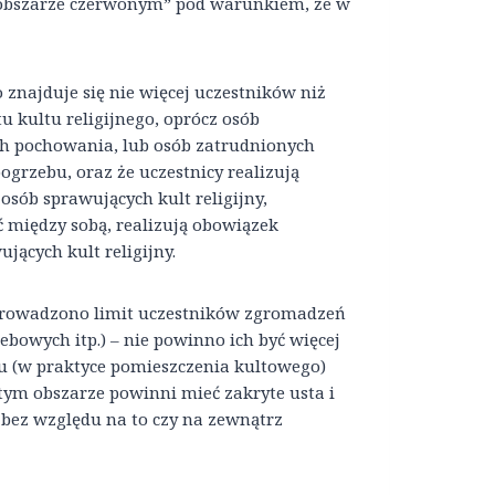
„obszarze czerwonym” pod warunkiem, że w
 znajduje się nie więcej uczestników niż
 kultu religijnego, oprócz osób
ych pochowania, lub osób zatrudnionych
grzebu, oraz że uczestnicy realizują
osób sprawujących kult religijny,
ć między sobą, realizują obowiązek
jących kult religijny.
prowadzono limit uczestników zgromadzeń
bowych itp.) – nie powinno ich być więcej
u (w praktyce pomieszczenia kultowego)
 tym obszarze powinni mieć zakryte usta i
 bez względu na to czy na zewnątrz