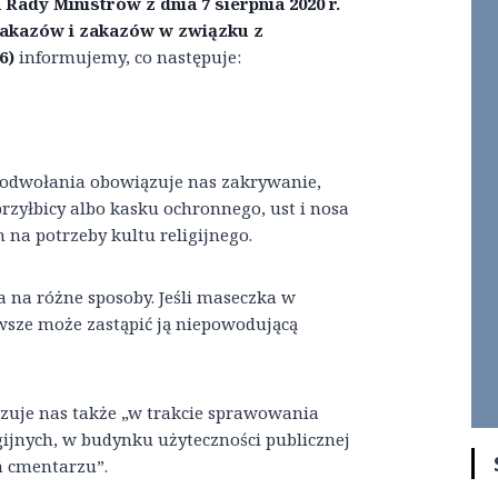
Rady Ministrów z dnia 7 sierpnia 2020 r.
nakazów i zakazów w związku z
6)
informujemy, co następuje:
 do odwołania obowiązuje nas zakrywanie,
przyłbicy albo kasku ochronnego, ust i nosa
na potrzeby kultu religijnego.
a na różne sposoby. Jeśli maseczka w
wsze może zastąpić ją niepowodującą
ązuje nas także „w trakcie sprawowania
gijnych, w budynku użyteczności publicznej
a cmentarzu”.