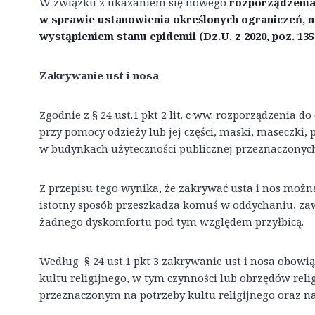
W związku z ukazaniem się nowego
rozporządzenia 
w sprawie ustanowienia określonych ograniczeń, 
wystąpieniem stanu epidemii (Dz.U. z 2020, poz. 135
Zakrywanie ust i nosa
Zgodnie z § 24 ust.1 pkt 2 lit. c ww. rozporządzenia
przy pomocy odzieży lub jej części, maski, maseczki, 
w budynkach użyteczności publicznej przeznaczonych 
Z przepisu tego wynika, że zakrywać usta i nos możn
istotny sposób przeszkadza komuś w oddychaniu, za
żadnego dyskomfortu pod tym względem przyłbicą.
Według § 24 ust.1 pkt 3 zakrywanie ust i nosa obowi
kultu religijnego, w tym czynności lub obrzędów reli
przeznaczonym na potrzeby kultu religijnego oraz n