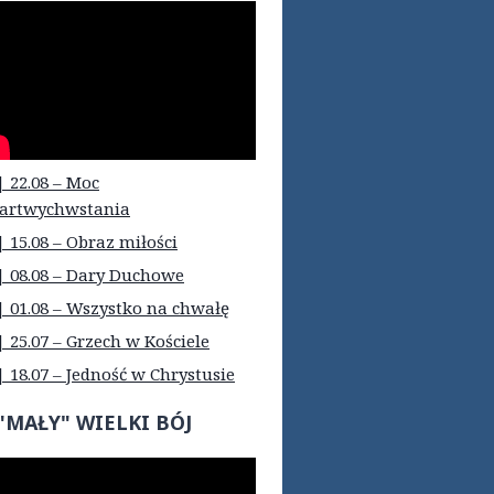
| 22.08 – Moc
artwychwstania
| 15.08 – Obraz miłości
| 08.08 – Dary Duchowe
| 01.08 – Wszystko na chwałę
| 25.07 – Grzech w Kościele
| 18.07 – Jedność w Chrystusie
"MAŁY" WIELKI BÓJ