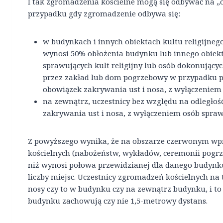
I tak zgromadzenia kościelne mogą się odbywać na 
przypadku gdy zgromadzenie odbywa się:
w budynkach i innych obiektach kultu religijnego
wynosi 50% obłożenia budynku lub innego obiektu
sprawujących kult religijny lub osób dokonując
przez zakład lub dom pogrzebowy w przypadku po
obowiązek zakrywania ust i nosa, z wyłączeniem 
na zewnątrz, uczestnicy bez względu na odległoś
zakrywania ust i nosa, z wyłączeniem osób sprawu
Z powyższego wynika, że na obszarze czerwonym w
kościelnych (nabożeństw, wykładów, ceremonii pogrze
niż wynosi połowa przewidzianej dla danego budynk
liczby miejsc. Uczestnicy zgromadzeń kościelnych na
nosy czy to w budynku czy na zewnątrz budynku, i to
budynku zachowują czy nie 1,5-metrowy dystans.