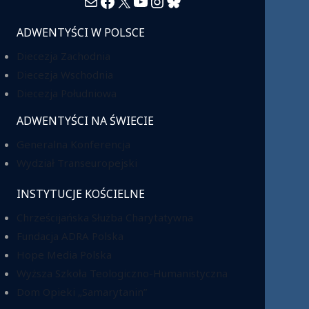
Mail
Facebook
X
YouTube
Instagram
Bluesky
ADWENTYŚCI W POLSCE
Diecezja Zachodnia
Diecezja Wschodnia
Diecezja Południowa
ADWENTYŚCI NA ŚWIECIE
Generalna Konferencja
Wydział Transeuropejski
INSTYTUCJE KOŚCIELNE
Chrześcijańska Służba Charytatywna
Fundacja ADRA Polska
Hope Media Polska
Wyższa Szkoła Teologiczno-Humanistyczna
Dom Opieki „Samarytanin”