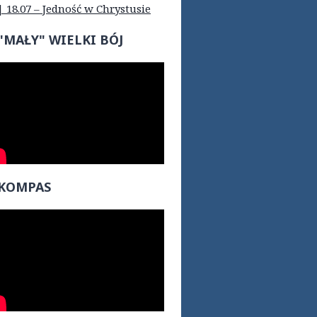
| 18.07 – Jedność w Chrystusie
"MAŁY" WIELKI BÓJ
KOMPAS