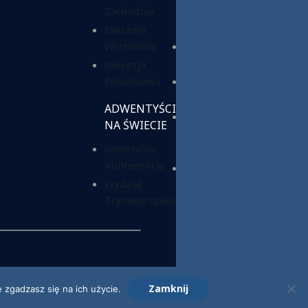
Zachodnia
Służba
Charytatywna
Diecezja
Wschodnia
Fundacja ADRA
Polska
Diecezja
Południowa
Hope Media
Polska
ADWENTYŚCI
Wyższa Szkoła
NA ŚWIECIE
Teologiczno-
Generalna
Humanistyczna
Konferencja
Dom Opieki
Wydział
„Samarytanin”
Transeuropejski
Zamknij
 zgadzasz się na ich użycie.