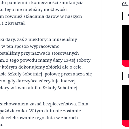
odu pandemii i konieczności zamknięcia
03 
 tego nie mieliśmy możliwości
 tym również składania darów w naszych
 i 2 kwartał.
i dary, zaś z niektórych musieliśmy
 i w ten sposób wypracowano
zostaliśmy przy nazwach stosowanych
ian. Z tego powodu mamy dary 13-tej soboty
w którym dokonujemy zbiórki ale o cele,
sie Szkoły Sobotniej, połowę przeznacza się
em, gdy darczyńca zdecyduje inaczej.
ary w kwartalniku Szkoły Sobotniej.
z zachowaniem zasad bezpieczeństwa, Dnia
października. W tym dniu nie zostanie
k celebrowanie tego dnia w zborach
u.