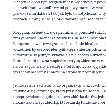
Bieżący rok pod tym względem jest wyjątkowy z pow
naszych Domów Modlitwy od połowy marca. W wyniku
prowadzenia działań tak, jak było to dotychczas, w
zborach. Ominęły nas zbiórki darów 13-tej soboty za 1
Korygując kalendarz uwzględniliśmy pominięte zbiórk
zrezygnować. Kalendarz zatwierdziła Rada Kościoła
kompromisowe rozwiązanie, chociaż nie idealne. Po
wcześniej, by ułatwić identyfikację naniesionych zm
trzykrotnie w jednym kwartale. I nie chodzi o dzień 
które darami można wspierać. Dary są zbierane w cza
na cel zagraniczny a resztę na cel krajowy za wyjątki
Szczegóły możemy znaleźć na stronach promujących d
Jednocześnie zachęcamy do organizacji w zborach, 
Żniwno-Dziękczynnego, który przypada na sobotę 10 
przeprowadzona ogólnokrajowa zbiórka darów, jedna
można zakończyć zbiórką, które zasilą fundusze zbor