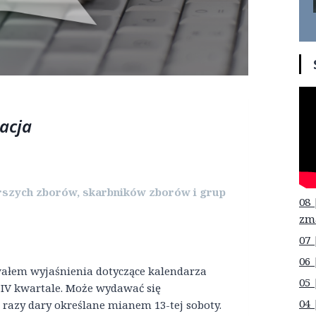
acja
rszych zborów, skarbników zborów i grup
08 
zm
07 
06 
wałem wyjaśnienia dotyczące kalendarza
05 
 IV kwartale. Może wydawać się
04 
 razy dary określane mianem 13-tej soboty.