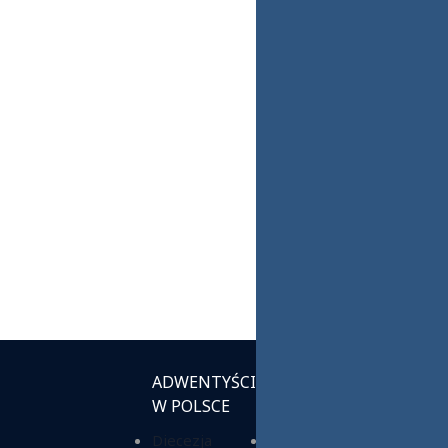
ADWENTYŚCI
INSTYTUCJE
W POLSCE
KOŚCIELNE
Diecezja
Chrześcijańska