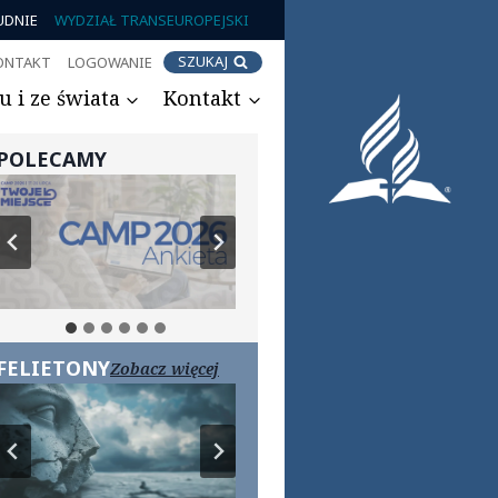
UDNIE
WYDZIAŁ TRANSEUROPEJSKI
SZUKAJ
ONTAKT
LOGOWANIE
 i ze świata
Kontakt
POLECAMY
FELIETONY
Zobacz więcej