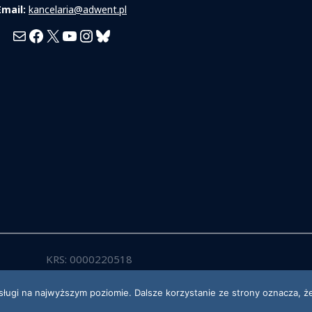
Email:
kancelaria@adwent.pl
Mail
Facebook
X
YouTube
Instagram
Bluesky
KRS: 0000220518
sługi na najwyższym poziomie. Dalsze korzystanie ze strony oznacza, że
2026 Kościół Adwentystów Dnia Siódmego w RP