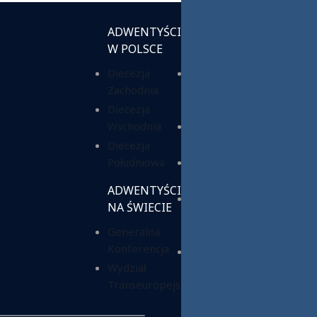
ADWENTYŚCI
INSTYTUCJE
W POLSCE
KOŚCIELNE
Diecezja
Chrześcijańska
Zachodnia
Służba
Charytatywna
Diecezja
Wschodnia
Fundacja ADRA
Polska
Diecezja
Południowa
Hope Media
Polska
ADWENTYŚCI
Wyższa Szkoła
NA ŚWIECIE
Teologiczno-
Generalna
Humanistyczna
Konferencja
Dom Opieki
Wydział
„Samarytanin”
Transeuropejski