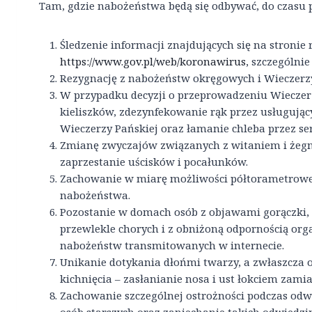
Tam, gdzie nabożeństwa będą się odbywać, do czasu 
Śledzenie informacji znajdujących się na stronie
https://www.gov.pl/web/koronawirus
, szczególni
Rezygnację z nabożeństw okręgowych i Wieczerzy
W przypadku decyzji o przeprowadzeniu Wieczerz
kieliszków, zdezynfekowanie rąk przez usługując
Wieczerzy Pańskiej oraz łamanie chleba przez se
Zmianę zwyczajów związanych z witaniem i żegn
zaprzestanie uścisków i pocałunków.
Zachowanie w miarę możliwości półtorametrowe
nabożeństwa.
Pozostanie w domach osób z objawami gorączki, k
przewlekle chorych i z obniżoną odpornością org
nabożeństw transmitowanych w internecie.
Unikanie dotykania dłońmi twarzy, a zwłaszcza o
kichnięcia – zasłanianie nosa i ust łokciem zamia
Zachowanie szczególnej ostrożności podczas odwi