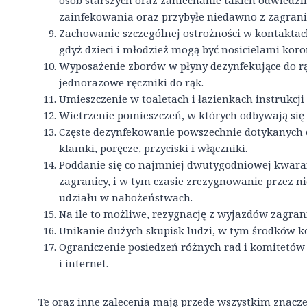
osób starszych oraz zaniechanie takich odwiedzi
zainfekowania oraz przybyłe niedawno z zagrani
Zachowanie szczególnej ostrożności w kontaktach
gdyż dzieci i młodzież mogą być nosicielami ko
Wyposażenie zborów w płyny dezynfekujące do rą
jednorazowe ręczniki do rąk.
Umieszczenie w toaletach i łazienkach instrukcji
Wietrzenie pomieszczeń, w których odbywają się
Częste dezynfekowanie powszechnie dotykanych 
klamki, poręcze, przyciski i włączniki.
Poddanie się co najmniej dwutygodniowej kwaran
zagranicy, i w tym czasie zrezygnowanie przez ni
udziału w nabożeństwach.
Na ile to możliwe, rezygnację z wyjazdów zagrani
Unikanie dużych skupisk ludzi, w tym środków k
Ograniczenie posiedzeń różnych rad i komitetów
i internet.
Te oraz inne zalecenia mają przede wszystkim znaczen