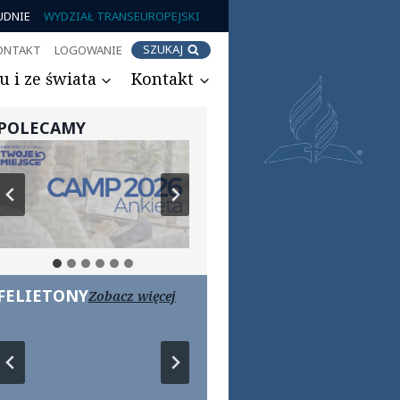
UDNIE
WYDZIAŁ TRANSEUROPEJSKI
SZUKAJ
ONTAKT
LOGOWANIE
 i ze świata
Kontakt
POLECAMY
FELIETONY
Zobacz więcej