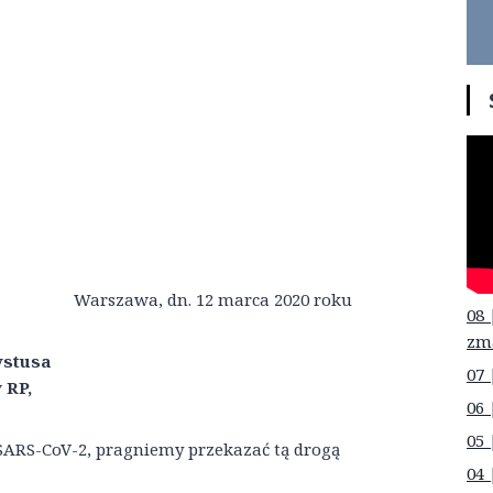
Warszawa, dn. 12 marca 2020 roku
08 
zm
ystusa
07 
 RP,
06 
05 
SARS-CoV-2, pragniemy przekazać tą drogą
04 