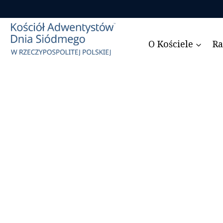
Przejdź
do
treści
O Kościele
Ra