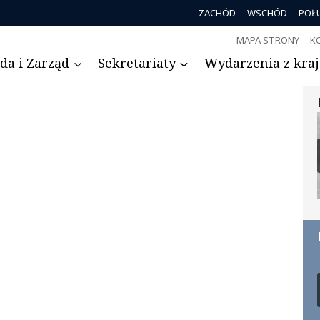
ZACHÓD
WSCHÓD
POŁ
MAPA STRONY
K
da i Zarząd
Sekretariaty
Wydarzenia z kraju