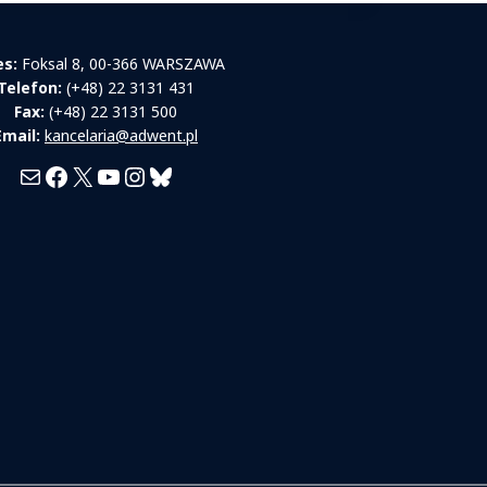
es:
Foksal 8, 00-366 WARSZAWA
Telefon:
(+48) 22 3131 431
Fax:
(+48) 22 3131 500
Email:
kancelaria@adwent.pl
Mail
Facebook
X
YouTube
Instagram
Bluesky