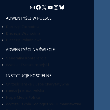
Mail
Facebook
X
YouTube
Instagram
Bluesky
ADWENTYŚCI W POLSCE
Diecezja Zachodnia
Diecezja Wschodnia
Diecezja Południowa
ADWENTYŚCI NA ŚWIECIE
Generalna Konferencja
Wydział Transeuropejski
INSTYTUCJE KOŚCIELNE
Chrześcijańska Służba Charytatywna
Fundacja ADRA Polska
Hope Media Polska
Wyższa Szkoła Teologiczno-Humanistyczna