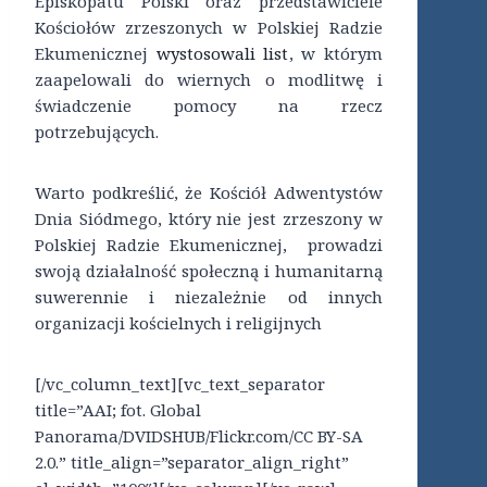
Episkopatu Polski oraz przedstawiciele
Kościołów zrzeszonych w Polskiej Radzie
Ekumenicznej
wystosowali list
, w którym
zaapelowali do wiernych o modlitwę i
świadczenie pomocy na rzecz
potrzebujących.
Warto podkreślić, że Kościół Adwentystów
Dnia Siódmego, który nie jest zrzeszony w
Polskiej Radzie Ekumenicznej, prowadzi
swoją działalność społeczną i humanitarną
suwerennie i niezależnie od innych
organizacji kościelnych i religijnych
[/vc_column_text][vc_text_separator
title=”AAI; fot. Global
Panorama/DVIDSHUB/Flickr.com/CC BY-SA
2.0.” title_align=”separator_align_right”