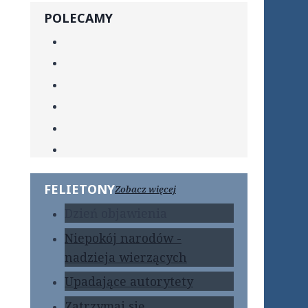
POLECAMY
FELIETONY
Zobacz więcej
Dzień objawienia
Niepokój narodów -
nadzieja wierzących
Upadające autorytety
Zatrzymaj się