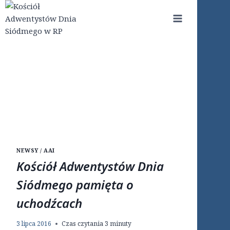
Przejdź
do
treści
NEWSY / AAI
Kościół Adwentystów Dnia
Siódmego pamięta o
uchodźcach
3 lipca 2016
Czas czytania
3
minuty