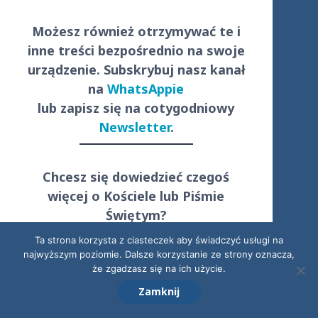
Możesz również otrzymywać te i
inne treści
bezpośrednio
na swoje
urządzenie. Subskrybuj nasz kanał
na
WhatsAppie
lub zapisz się na cotygodniowy
Newsletter
.
Chcesz się dowiedzieć czegoś
więcej o Kościele lub Piśmie
Świętym?
Napisz do nas!
Ta strona korzysta z ciasteczek aby świadczyć usługi na
najwyższym poziomie. Dalsze korzystanie ze strony oznacza,
że zgadzasz się na ich użycie.
Zamknij
POLECAMY