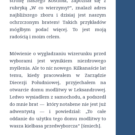
stronę naszego Kościoła, zapoznał się z
rubryką „W co wierzymy?”, znalazł adres
najbliższego zboru i dzisiaj jest naszym
ochrzczonym bratem! Takich przykładów
mógłbym podać więcej. To jest moją
radością i moim celem.
Mówienie o wygładzaniu wizerunku przed
wyborami jest wynikiem niezdrowego
myślenia. Ale to nic nowego. Kilkanaście lat
temu, kiedy pracowałem w Zarządzie
Diecezji Południowej, przyjechałem na
otwarcie domu modlitwy w Leksandrowej.
Ledwo wysiadłem z samochodu, a podszedł
do mnie brat — który notabene nie jest już
adwentystą — i powiedział: „To całe
oddanie do użytku tego domu modlitwy to
wasza kiełbasa przedwyborcza” [śmiech].