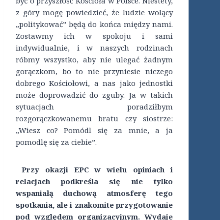
być o przyszłość Kościoła w Polsce. Niestety,
z góry mogę powiedzieć, że ludzie wolący
„politykować” będą do końca między nami.
Zostawmy ich w spokoju i sami
indywidualnie, i w naszych rodzinach
róbmy wszystko, aby nie ulegać żadnym
gorączkom, bo to nie przyniesie niczego
dobrego Kościołowi, a nas jako jednostki
może doprowadzić do zguby. Ja w takich
sytuacjach poradziłbym
rozgorączkowanemu bratu czy siostrze:
„Wiesz co? Pomódl się za mnie, a ja
pomodlę się za ciebie”.
Przy okazji EPC w wielu opiniach i
relacjach podkreśla się nie tylko
wspaniałą duchową atmosferę tego
spotkania, ale i znakomite przygotowanie
pod względem organizacyjnym. Wydaje