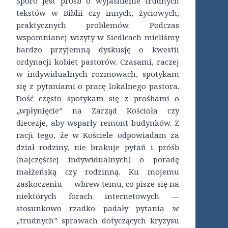
Sporo jest próśb o wyjaśnienie trudnych
tekstów w Biblii czy innych, życiowych,
praktycznych problemów. Podczas
wspomnianej wizyty w Siedlcach mieliśmy
bardzo przyjemną dyskusję o kwestii
ordynacji kobiet pastorów. Czasami, raczej
w indywidualnych rozmowach, spotykam
się z pytaniami o pracę lokalnego pastora.
Dość często spotykam się z prośbami o
„wpłynięcie” na Zarząd Kościoła czy
diecezje, aby wsparły remont budynków. Z
racji tego, że w Kościele odpowiadam za
dział rodziny, nie brakuje pytań i próśb
(najczęściej indywidualnych) o poradę
małżeńską czy rodzinną. Ku mojemu
zaskoczeniu — wbrew temu, co pisze się na
niektórych forach internetowych —
stosunkowo rzadko padały pytania w
„trudnych” sprawach dotyczących kryzysu