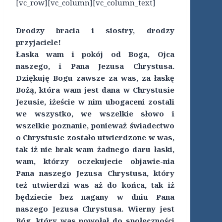
[vc_row][vc_column][vc_column_text]
Drodzy bracia i siostry, drodzy
przyjaciele!
Łaska wam i pokój od Boga, Ojca
naszego, i Pana Jezusa Chrystusa.
Dziękuję Bogu zawsze za was, za łaskę
Bożą, która wam jest dana w Chrystusie
Jezusie, iżeście w nim ubogaceni zostali
we wszystko, we wszelkie słowo i
wszelkie poznanie, ponieważ świadectwo
o Chrystusie zostało utwierdzone w was,
tak iż nie brak wam żadnego daru łaski,
wam, którzy oczekujecie objawie-nia
Pana naszego Jezusa Chrystusa, który
też utwierdzi was aż do końca, tak iż
będziecie bez nagany w dniu Pana
naszego Jezusa Chrystusa. Wierny jest
Bóg, który was powołał do społeczności