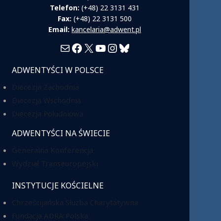
Telefon:
(+48) 22 3131 431
Fax:
(+48) 22 3131 500
Email:
kancelaria@adwent.pl
Mail
Facebook
X
YouTube
Instagram
Bluesky
ADWENTYŚCI W POLSCE
Diecezja Zachodnia
Diecezja Wschodnia
Diecezja Południowa
ADWENTYŚCI NA ŚWIECIE
Generalna Konferencja
Wydział Transeuropejski
INSTYTUCJE KOŚCIELNE
Chrześcijańska Służba Charytatywna
Fundacja ADRA Polska