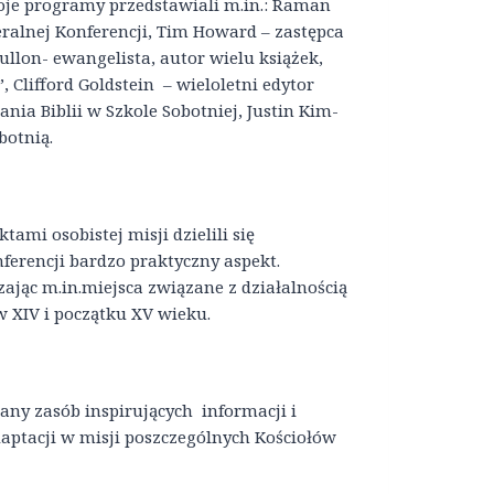
oje programy przedstawiali m.in.: Raman
eralnej Konferencji, Tim Howard – zastępca
ullon- ewangelista, autor wielu książek,
Clifford Goldstein – wieloletni edytor
nia Biblii w Szkole Sobotniej, Justin Kim-
botnią.
tami osobistej misji dzielili się
ferencji bardzo praktyczny aspekt.
zając m.in.miejsca związane z działalnością
w XIV i początku XV wieku.
ny zasób inspirujących informacji i
daptacji w misji poszczególnych Kościołów