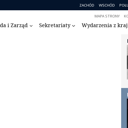
ZACHÓD
WSCHÓD
POŁ
MAPA STRONY
K
da i Zarząd
Sekretariaty
Wydarzenia z kraju