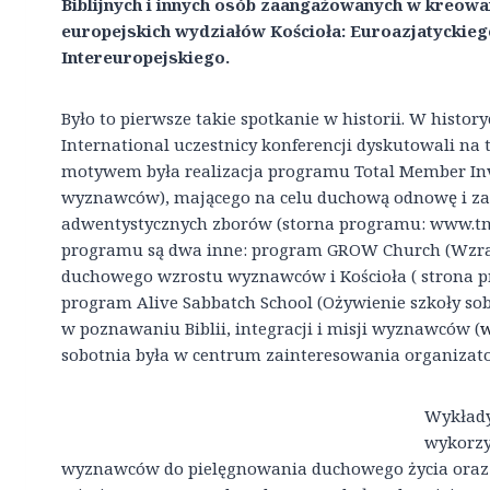
Biblijnych i innych osób zaangażowanych w kreowan
europejskich wydziałów Kościoła: Euroazjatyckieg
Intereuropejskiego.
Było to pierwsze takie spotkanie w historii. W histor
International uczestnicy konferencji dyskutowali na 
motywem była realizacja programu Total Member I
wyznawców), mającego na celu duchową odnowę i 
adwentystycznych zborów (storna programu: www.tmi.
programu są dwa inne: program GROW Church (Wzrast
duchowego wzrostu wyznawców i Kościoła ( strona 
program Alive Sabbatch School (Ożywienie szkoły sobo
w poznawaniu Biblii, integracji i misji wyznawców (
w
sobotnia była w centrum zainteresowania organizat
Wykłady
wykorzy
wyznawców do pielęgnowania duchowego życia oraz 