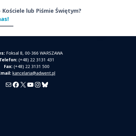
o Kościele lub Piśmie Świętym?
nas!
es:
Foksal 8, 00-366 WARSZAWA
Telefon:
(+48) 22 3131 431
Fax:
(+48) 22 3131 500
Email:
kancelaria@adwent.pl
Mail
Facebook
X
YouTube
Instagram
Bluesky