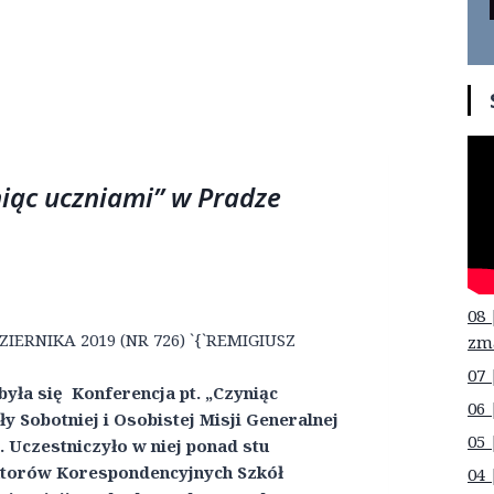
iąc uczniami” w Pradze
08 
ZIERNIKA 2019 (NR 726) `{`REMIGIUSZ
zm
07 
była się Konferencja pt. „Czyniąc
06 
 Sobotniej i Osobistej Misji Generalnej
05 
Uczestniczyło w niej ponad stu
ktorów Korespondencyjnych Szkół
04 