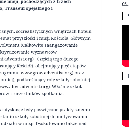
ie misji, pochodzących z trzech
03 
o, Transeuropejskiego i
ycznych, socrealistycznych wnętrzach hotelu
temat przyszłości i misji Kościoła. Głównym
nvolvment (Całkowite zaangażowanie
zaktywizowanie wyznawców
adventist.org). Częścią tego dużego
ający Kościół), obejmujący pięć etapów
programu:
www.grow.adventist.org
) oraz
tniej), podkreślający rolę szkoły sobotniej
ww.alive.adventist.org
). Właśnie szkoła
orów i uczestników spotkania.
 i dyskusje były poświęcone praktycznemu
staniu szkoły sobotniej do motywowania
udziału w misji. Dyskutowano także nad