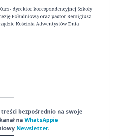
 Kurz- dyrektor korespondencyjnej Szkoły
ecezję Południową oraz pastor Remigiusz
arządzie Kościoła Adwentystów Dnia
 treści
bezpośrednio
na swoje
 kanał na
WhatsAppie
dniowy
Newsletter
.