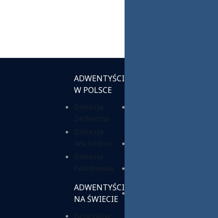
ADWENTYŚCI
INSTYTUCJE
W POLSCE
KOŚCIELNE
Diecezja
Chrześcijańska
Zachodnia
Służba
Charytatywna
Diecezja
Wschodnia
Fundacja ADRA
Polska
Diecezja
Południowa
Hope Media
Polska
ADWENTYŚCI
Wyższa Szkoła
NA ŚWIECIE
Teologiczno-
Generalna
Humanistyczna