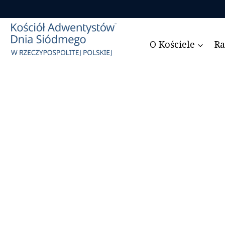
Przejdź
do
treści
O Kościele
Ra