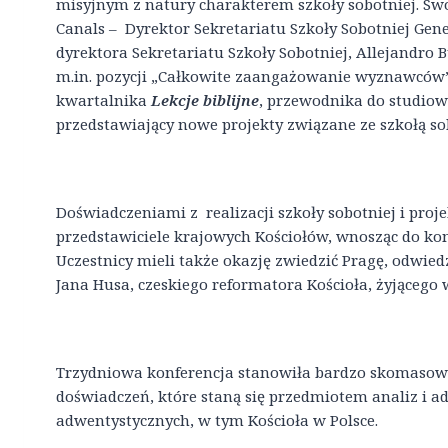
misyjnym z natury charakterem szkoły sobotniej. Sw
Canals – Dyrektor Sekretariatu Szkoły Sobotniej Gen
dyrektora Sekretariatu Szkoły Sobotniej, Allejandro B
m.in. pozycji „Całkowite zaangażowanie wyznawców”, 
kwartalnika
Lekcje biblijne
, przewodnika do studiowa
przedstawiający nowe projekty związane ze szkołą so
Doświadczeniami z realizacji szkoły sobotniej i projek
przedstawiciele krajowych Kościołów, wnosząc do kon
Uczestnicy mieli także okazję zwiedzić Pragę, odwied
Jana Husa, czeskiego reformatora Kościoła, żyjącego 
Trzydniowa konferencja stanowiła bardzo skomasowa
doświadczeń, które staną się przedmiotem analiz i a
adwentystycznych, w tym Kościoła w Polsce.