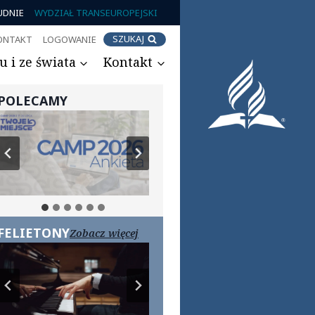
UDNIE
WYDZIAŁ TRANSEUROPEJSKI
SZUKAJ
ONTAKT
LOGOWANIE
 i ze świata
Kontakt
POLECAMY
FELIETONY
Zobacz więcej