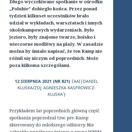
Długo wyczekiwane spotkanie w ośrodku
„Polubie” dobiegło końca. Przez ponad
tydzień kilkuset uczestników brało
udział w wykładach, warsztatach i innych
okołokampowych wydarzeniach. Było
jezioro, były znajome twarze, boisko i
wieczorne modlitwy na plaży. W zasadzie
można by śmiało napisać, że ten Kamp nie
różnił się niczym od poprzednich. Może
poza kilkoma szczegółami.
12 SIERPNIA 2021 (NR 821)
AAI|DANIEL
{
KLUSKA/ZDj. AGNIESZKA KASPROWICZ-
KLUSKA`}
Przykładem lat poprzednich główną część
spotkania poprzedzał tzw. pre-Kamp
skierowany do młodszego odbiorcy. Nie
zabrakło wspólnego śpiewu z grupą WNiM