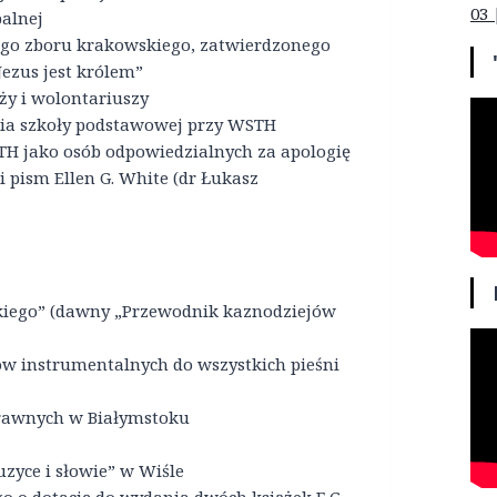
03 
balnej
ego zboru krakowskiego, zatwierdzonego
Jezus jest królem”
ży i wolontariuszy
ia szkoły podstawowej przy WSTH
H jako osób odpowiedzialnych za apologię
 pism Ellen G. White (dr Łukasz
iego” (dawny „Przewodnik kaznodziejów
w instrumentalnych do wszystkich pieśni
prawnych w Białymstoku
uzyce i słowie” w Wiśle