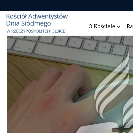
Przejdź
do
treści
O Kościele
Ra