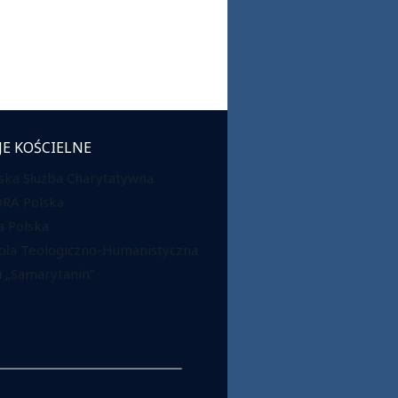
JE KOŚCIELNE
ska Służba Charytatywna
DRA Polska
 Polska
oła Teologiczno-Humanistyczna
 „Samarytanin”