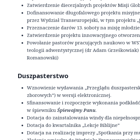
Zatwierdzenie diecezjalnych projektów Misji Glo
Dofinansowanie długofalowego projektu misyjn
przez Wydział Transeuropejski, w tym projektu „
Przeznaczenie darów 13. soboty na misję młodzie
Zatwierdzenie projektu innowacyjnego otworzen
Powołanie pastorów pracujących naukowo w WST
teologii adwentystycznej (dr Adam Grześkowiak) i
Romanowski)
Duszpasterstwo
Wznowienie wydawania „Przeglądu duszpastersk
zborowych”) w wersji elektronicznej.
Sfinansowanie i rozpoczęcie wykonania podkładó
w śpiewniku
Śpiewajmy Panu
.
Dotacja do zainstalowania windy dla niepełnos
Dotacja do kwartalnika „Lekcje Biblijne”
Dotacja na realizację imprezy „Spotkania przy m