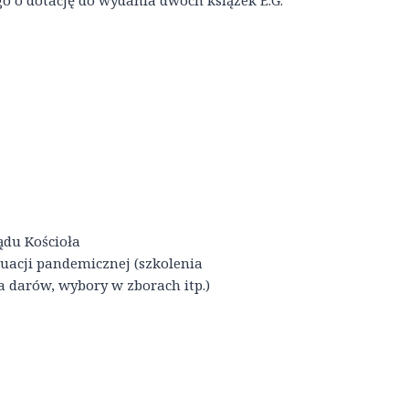
o o dotację do wydania dwóch książek E.G.
ądu Kościoła
ytuacji pandemicznej (szkolenia
a darów, wybory w zborach itp.)