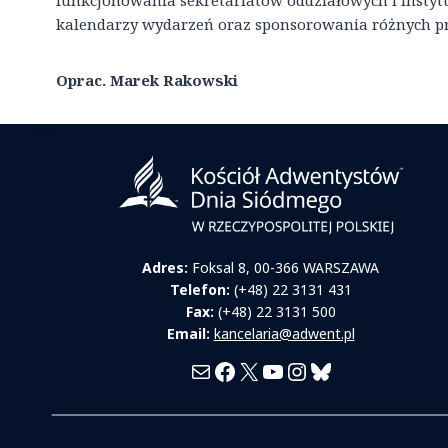
funkcjonowania sekretariatów oddziałowych i instytu
kalendarzy wydarzeń oraz sponsorowania różnych 
Oprac. Marek Rakowski
Adres:
Foksal 8, 00-366 WARSZAWA
Telefon:
(+48) 22 3131 431
Fax:
(+48) 22 3131 500
Email:
kancelaria@adwent.pl
Mail
Facebook
X
YouTube
Instagram
Bluesky