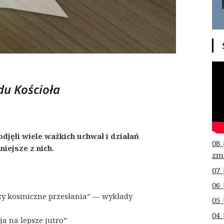
du Kościoła
djęli wiele ważkich uchwał i działań
08 
iejsze z nich.
zm
07 
06 
rzy kosmiczne przesłania” — wykłady
05 
04 
a na lepsze jutro”