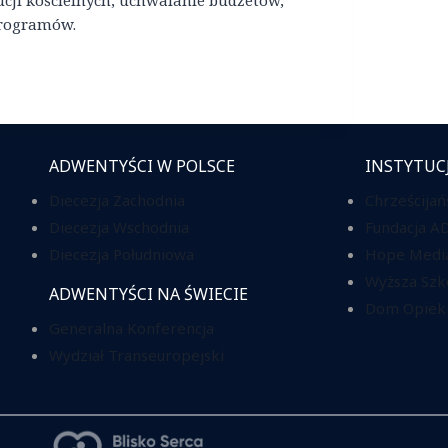
cji kościelnych, uchwalanie budżetów,
programów.
ADWENTYŚCI W POLSCE
INSTYTUC
Diecezja Zachodnia
Chrześcijań
Diecezja Wschodnia
Fundacja A
Diecezja Południowa
Hope Media
Wyższa Szk
ADWENTYŚCI NA ŚWIECIE
Dom Opieki
Generalna Konferencja
Wydział Transeuropejski