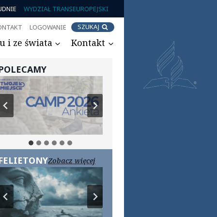
UDNIE
WYDZIAŁ TRANSEUROPEJSKI
SZUKAJ
ONTAKT
LOGOWANIE
 i ze świata
Kontakt
POLECAMY
FELIETONY
Zobacz więcej