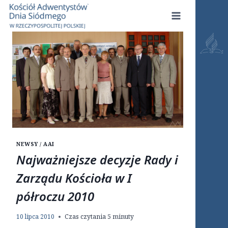
Przejdź
do
treści
NEWSY / AAI
Najważniejsze decyzje Rady i
Zarządu Kościoła w I
półroczu 2010
10 lipca 2010
Czas czytania
5
minuty