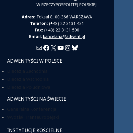
Adres:
Foksal 8, 00-366 WARSZAWA
Telefon:
(+48) 22 3131 431
Fax:
(+48) 22 3131 500
Email:
kancelaria@adwent.pl
Mail
Facebook
X
YouTube
Instagram
Bluesky
ADWENTYŚCI W POLSCE
Diecezja Zachodnia
Diecezja Wschodnia
Diecezja Południowa
ADWENTYŚCI NA ŚWIECIE
Generalna Konferencja
Wydział Transeuropejski
INSTYTUCJE KOŚCIELNE