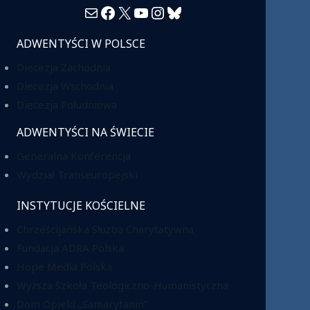
Mail
Facebook
X
YouTube
Instagram
Bluesky
ADWENTYŚCI W POLSCE
Diecezja Zachodnia
Diecezja Wschodnia
Diecezja Południowa
ADWENTYŚCI NA ŚWIECIE
Generalna Konferencja
Wydział Transeuropejski
INSTYTUCJE KOŚCIELNE
Chrześcijańska Służba Charytatywna
Fundacja ADRA Polska
Hope Media Polska
Wyższa Szkoła Teologiczno-Humanistyczna
Dom Opieki „Samarytanin”