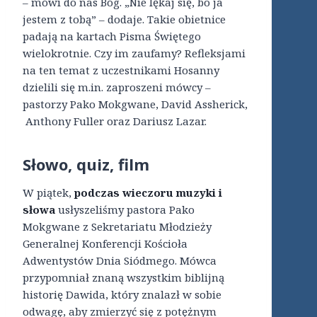
– mówi do nas Bóg. „Nie lękaj się, bo ja
jestem z tobą” – dodaje. Takie obietnice
padają na kartach Pisma Świętego
wielokrotnie. Czy im zaufamy? Refleksjami
na ten temat z uczestnikami Hosanny
dzielili się m.in. zaproszeni mówcy –
pastorzy Pako Mokgwane, David Assherick,
Anthony Fuller oraz Dariusz Lazar.
Słowo, quiz, film
W piątek,
podczas wieczoru muzyki i
słowa
usłyszeliśmy pastora Pako
Mokgwane z Sekretariatu Młodzieży
Generalnej Konferencji Kościoła
Adwentystów Dnia Siódmego. Mówca
przypomniał znaną wszystkim biblijną
historię Dawida, który znalazł w sobie
odwagę, aby zmierzyć się z potężnym