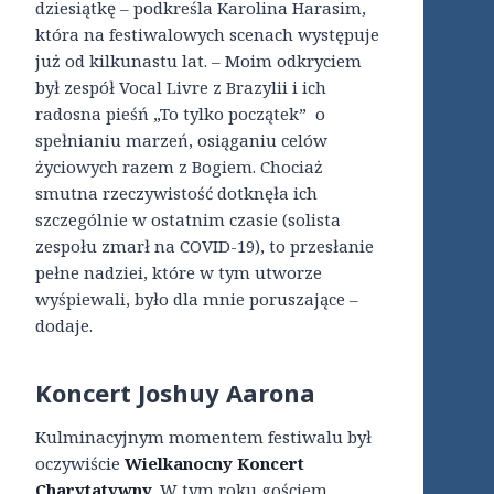
dziesiątkę – podkreśla Karolina Harasim,
która na festiwalowych scenach występuje
już od kilkunastu lat. – Moim odkryciem
był zespół Vocal Livre z Brazylii i ich
radosna pieśń „To tylko początek” o
spełnianiu marzeń, osiąganiu celów
życiowych razem z Bogiem. Chociaż
smutna rzeczywistość dotknęła ich
szczególnie w ostatnim czasie (solista
zespołu zmarł na COVID-19), to przesłanie
pełne nadziei, które w tym utworze
wyśpiewali, było dla mnie poruszające –
dodaje.
Koncert Joshuy Aarona
Kulminacyjnym momentem festiwalu był
oczywiście
Wielkanocny Koncert
Charytatywny
. W tym roku gościem