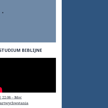
STUDIUM BIBLIJNE
| 22.08 – Moc
artwychwstania