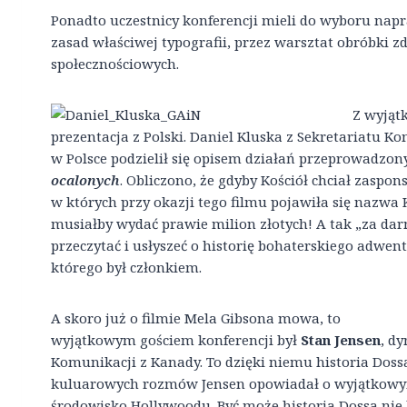
Ponadto uczestnicy konferencji mieli do wyboru nap
zasad właściwej typografii, przez warsztat obróbki zd
społecznościowych.
Z wyjąt
prezentacja z Polski. Daniel Kluska z Sekretariatu 
w Polsce podzielił się opisem działań przeprowadzo
ocalonych
. Obliczono, że gdyby Kościół chciał zaspo
w których przy okazji tego filmu pojawiła się nazw
musiałby wydać prawie milion złotych! A tak „za dar
przeczytać i usłyszeć o historię bohaterskiego adwe
którego był członkiem.
A skoro już o filmie Mela Gibsona mowa, to
wyjątkowym gościem konferencji był
Stan Jensen
, d
Komunikacji z Kanady. To dzięki niemu historia Dossa
kuluarowych rozmów Jensen opowiadał o wyjątkowym
środowisko Hollywoodu. Być może historia Dossa nie 