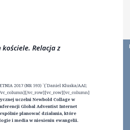
ościele. Relacja z
TNIA 2017 (NR 593) `{`Daniel Kluska/AAI;
″][/vc_column][/vc_row][vc_row][vc_column]
ycznej uczelni Newbold Collage w
nferencji Global Adventist Internet
wspólnie planować działania, które
gie i media w niesieniu ewangelii.