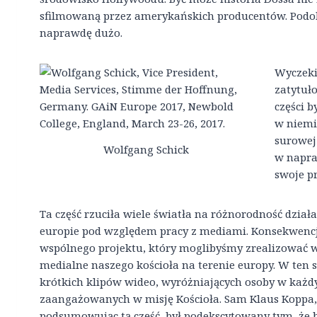
sfilmowaną przez amerykańskich producentów. Podobn
naprawdę dużo.
Wyczeki
zatytuł
części b
w niemi
surowej
Wolfgang Schick
w napra
swoje pr
Ta część rzuciła wiele światła na różnorodność dział
europie pod względem pracy z mediami. Konsekwencj
wspólnego projektu, który moglibyśmy zrealizować w
medialne naszego kościoła na terenie europy. W ten 
krótkich klipów wideo, wyróżniających osoby w każd
zaangażowanych w misję Kościoła. Sam Klaus Koppa,
podsumowując tą część, był podekscytowany tym, że b