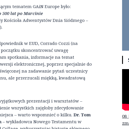
odącym tematem GAiN Europe było:
 500 lat po Marcinie
ły Kościoła Adwentystów Dnia Siódmego –
).
odpowiednik w EUD, Corrado Cozzi (na
ym początku skoncentrować uwagę
am spotkania, informacje na temat
rsji elektronicznej, poprzez specjalnie do
poświęconej na zadawanie pytań uczestnicy
onu, ale przerzucali miękką, kwadratową
yjątkowych prezentacji i warsztatów –
enie wszystkich zajęłoby zdecydowanie
miejsca – warto wspomnieć o kilku.
Dr. Tom
08 
n
– wykładowca Nowego Testamentu w
zm
 Collage, wykorzystując historię głównego