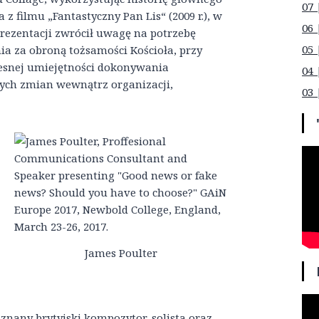
07 
 z filmu „Fantastyczny Pan Lis“ (2009 r.), w
06 
prezentacji zwrócił uwagę na potrzebę
05 
ia za obroną tożsamości Kościoła, przy
esnej umiejętności dokonywania
04 
ych zmian wewnątrz organizacji,
03 
James Poulter
, znany brytyjski kompozytor, solista oraz