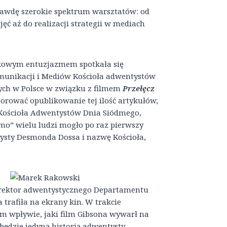
rawdę szerokie spektrum warsztatów: od
jęć aż do realizacji strategii w mediach
kowym entuzjazmem spotkała się
Komunikacji i Mediów Kościoła adwentystów
nych w Polsce w związku z filmem
Przełęcz
nsorować opublikowanie tej ilość artykułów,
a Kościoła Adwentystów Dnia Siódmego,
mo” wielu ludzi mogło po raz pierwszy
ntysty Desmonda Dossa i nazwę Kościoła,
yrektor adwentystycznego Departamentu
 trafiła na ekrany kin. W trakcie
 wpływie, jaki film Gibsona wywarł na
będzie jedyną historią adwentysty