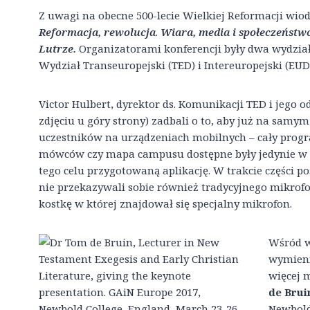
Z uwagi na obecne 500-lecie Wielkiej Reformacji wi
Reformacja, rewolucja
.
Wiara, media i społeczeństwo
Lutrze.
Organizatorami konferencji były dwa wydzia
Wydział Transeuropejski (TED) i Intereuropejski (EUD
Victor Hulbert, dyrektor ds. Komunikacji TED i jego 
zdjęciu u góry strony) zadbali o to, aby już na sam
uczestników na urządzeniach mobilnych – cały progr
mówców czy mapa campusu dostępne były jedynie w we
tego celu przygotowaną aplikację. W trakcie części 
nie przekazywali sobie również tradycyjnego mikrof
kostkę w której znajdował się specjalny mikrofon.
Wśród w
wymieni
więcej 
de Brui
Newbold