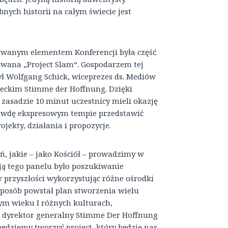
ych historii na całym świecie jest
wanym elementem Konferencji była część
owana „Project Slam“. Gospodarzem tej
ył Wolfgang Schick, wiceprezes ds. Mediów
eckim Stimme der Hoffnung. Dzięki
 zasadzie 10 minut uczestnicy mieli okazję
wdę ekspresowym tempie przedstawić
ojekty, działania i propozycje.
ań, jakie – jako Kościół – prowadzimy w
ą tego panelu było poszukiwanie
 przyszłości wykorzystując różne ośrodki
sposób powstał plan stworzenia wielu
ym wieku I różnych kulturach,
 dyrektor generalny Stimme Der Hoffnung
ędziemy tworzyć project, który będzie nas