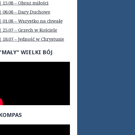
| 15.08 – Obraz miłości
| 08.08 – Dary Duchowe
| 01.08 – Wszystko na chwałę
| 25.07 – Grzech w Kościele
| 18.07 – Jedność w Chrystusie
"MAŁY" WIELKI BÓJ
KOMPAS