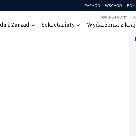
ZACHÓD
WSCHÓD
POŁ
MAPA STRONY
K
da i Zarząd
Sekretariaty
Wydarzenia z kraju