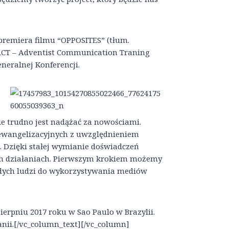
 premiera filmu “OPPOSITES” (tłum.
 ACT – Adventist Communication Traning
neralnej Konferencji.
ie trudno jest nadążać za nowościami.
ń ewangelizacyjnych z uwzględnieniem
. Dzięki stałej wymianie doświadczeń
h działaniach. Pierwszym krokiem możemy
odych ludzi do wykorzystywania mediów
ierpniu 2017 roku w Sao Paulo w Brazylii.
anii.[/vc_column_text][/vc_column]