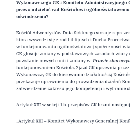
Wykonawczego GK i Komitetu Administracyjnego G
prawo udzielać rad Kościołowi ogólnoświatowemu
oświadczenia?
Kościół Adwentystów Dnia Siódmego stosuje repreze
która wywodzi się z rad biblijnych i Ducha Proroctw
w funkcjonowaniu ogólnoświatowej społeczności wia
GK głosuje zmiany w podstawowych zasadach wiary or
powstanie nowych unii i zmiany w
Prawie zborowy
funkcjonowaniem Kościoła. Zjazd GK uprawnia przez s
Wykonawczy GK do kierowania działalnością Kościo
przekazuje uprawnienia do prowadzenia działań Ko
zatwierdzenie zakresu jego kompetencji i wybranie s
Artykuł XIII w sekcji 1.b. przepisów GK brzmi następuj
„Artykuł XIII – Komitet Wykonawczy Generalnej Konf