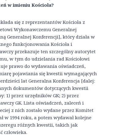
ń w imieniu Kościoła?
 składa się z reprezentantów Kościoła z
mitetowi Wykonawczemu Generalnej
ą Generalnej Konferencji], który działa w
znego funkcjonowania Kościoła i
awczy przekazuje ten szczególny autorytet
mu, w tym do udzielania rad Kościołowi
muje prawo do wydawania oświadczeń,
miarę pojawiania się kwestii wymagających
erdzieści lat Generalna Konferencja [dalej:
innych dokumentów dotyczących kwestii
y: 1) przez urzędników GK; 2) przez
wczy GK. Lista oświadczeń, zaleceń i
ciej z nich zostało wydane przez Komitet
ał w 1994 roku, a potem wydawał kolejne
zeregu różnych kwestii, takich jak
ść człowieka.