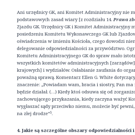
Ani urzędnicy GK, ani Komitet Administracyjny nie
podstawowych zasad wiary [z rozdziału 14.
Prawa zb
Zjazdu GK. Urzędnicy GK i Komitet Administracyjn
posiedzeniu Komitetu Wykonawczego GK lub Zjazdow
oświadczenia w imieniu Kościoła, czego dowodzi niem
delegowanie odpowiedzialności za przywództwo. Ogr
Komitetu Administracyjnego GK do spraw mało istot
wszystkich komitetów administracyjnych [zarządów] n
krajowych] i wydziałów. Osłabianie zaufania do organ
poważną sprawą. Komentarz Ellen G. White dotyczący
znaczenie: „Powiadam wam, bracia i siostry, Pan m
będzie działał. (…) Kiedy ktoś odsuwa się od zorga
zachowującego przykazania, kiedy zaczyna ważyć Kośc
wygłaszać sądy przeciwko niemu, możecie być pewni, 
5
na złej drodze”
.
4. Jakie są szczególne obszary odpowiedzialności 