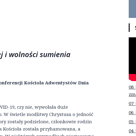
j i wolności sumienia
onferencji Kościoła Adwentystów Dnia
08 
zm
07 
VID-19, czy nie, wywołała duże
06 
. W świetle modlitwy Chrystusa o jedność
05 
ory zostały podzielone, członkowie rodzin
isja Kościoła została przyhamowana, a
04 