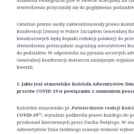
działania ewangelizacyjne w świecie ucierpiały na 
stwierdzenia przyczyniły się do pogłębienia podziałó
Ostatnio pewne osoby zakwestionowały prawo Komit
Konferencji [zwany w Polsce Zarządem Generalnej Kon
kwadratowych będą dopiski redakcji polskiej] do prz
stwierdzenia potencjalnie zagrażają autorytetowi K
do podziałów. W odpowiedzi na pytania szczerych ad
Generalnej Konferencji dostarcza niniejszym wyjaśni
kwestii.
1. Jakie jest stanowisko Kościoła Adwentystów Dn
przeciw COVID-19 w powiązaniu z sumieniem posz
Kościelne stanowisko pt.
Potwierdzenie reakcji Kośc
(1)
COVID-19
, wyraźnie podkreśla prawo każdego do po
przekonań kierowanych przez Ducha Świętego. W sta
Adwentystów Dnia Siódmego szanuje wolność wyboru