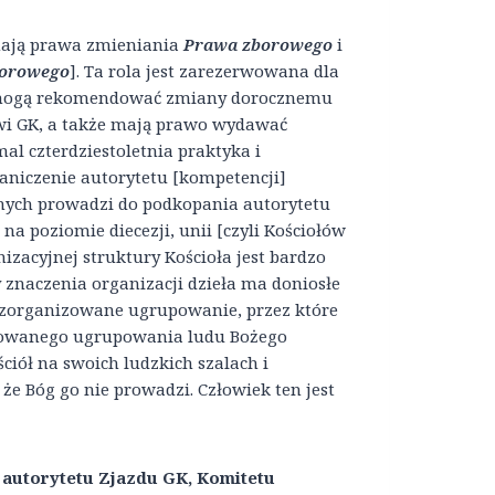
 mają prawa zmieniania
Prawa zborowego
i
orowego
]. Ta rola jest zarezerwowana dla
y mogą rekomendować zmiany dorocznemu
i GK, a także mają prawo wydawać
al czterdziestoletnia praktyka i
aniczenie autorytetu [kompetencji]
nych prowadzi do podkopania autorytetu
a poziomie diecezji, unii [czyli Kościołów
izacyjnej struktury Kościoła jest bardzo
 znaczenia organizacji dzieła ma doniosłe
a zorganizowane ugrupowanie, przez które
nizowanego ugrupowania ludu Bożego
iół na swoich ludzkich szalach i
że Bóg go nie prowadzi. Człowiek ten jest
i autorytetu Zjazdu GK, Komitetu