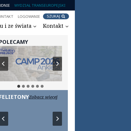
UDNIE
WYDZIAŁ TRANSEUROPEJSKI
SZUKAJ
ONTAKT
LOGOWANIE
 i ze świata
Kontakt
POLECAMY
FELIETONY
Zobacz więcej