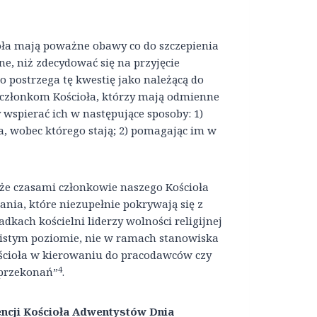
oła mają poważne obawy co do szczepienia
zne, niż zdecydować się na przyjęcie
 postrzega tę kwestię jako należącą do
 członkom Kościoła, którzy mają odmienne
wspierać ich w następujące sposoby: 1)
a, wobec którego stają; 2) pomagając im w
że czasami członkowie naszego Kościoła
nia, które niezupełnie pokrywają się z
kach kościelni liderzy wolności religijnej
obistym poziomie, nie w ramach stanowiska
ścioła w kierowaniu do pracodawców czy
4
 przekonań”
.
encji Kościoła Adwentystów Dnia