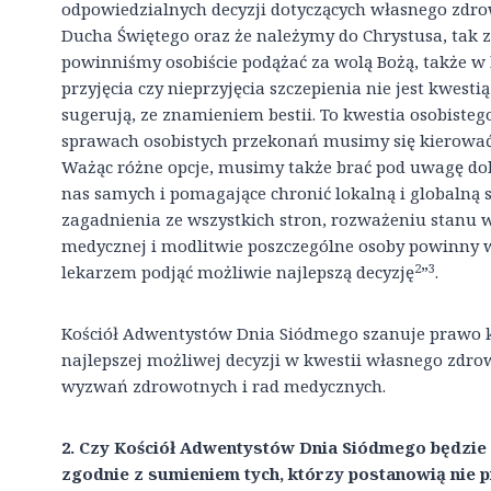
odpowiedzialnych decyzji dotyczących własnego zdrowi
Ducha Świętego oraz że należymy do Chrystusa, tak z 
powinniśmy osobiście podążać za wolą Bożą, także w 
przyjęcia czy nieprzyjęcia szczepienia nie jest kwesti
sugerują, ze znamieniem bestii. To kwestia osobiste
sprawach osobistych przekonań musimy się kierowa
Ważąc różne opcje, musimy także brać pod uwagę do
nas samych i pomagające chronić lokalną i globalną 
zagadnienia ze wszystkich stron, rozważeniu stanu 
medycznej i modlitwie poszczególne osoby powinny
2
3
lekarzem podjąć możliwie najlepszą decyzję
”
.
Kościół Adwentystów Dnia Siódmego szanuje prawo k
najlepszej możliwej decyzji w kwestii własnego zdro
wyzwań zdrowotnych i rad medycznych.
2. Czy Kościół Adwentystów Dnia Siódmego będzie
zgodnie z sumieniem tych, którzy postanowią nie