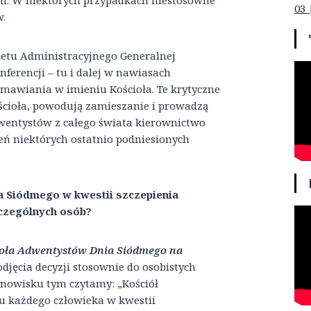
tym. W niektórych przypadkach niestosowne
03 
w.
etu Administracyjnego Generalnej
ferencji – tu i dalej w nawiasach
emawiania w imieniu Kościoła. Te krytyczne
ościoła, powodują zamieszanie i prowadzą
wentystów z całego świata kierownictwo
eń niektórych ostatnio podniesionych
ia Siódmego w kwestii szczepienia
czególnych osób?
ioła Adwentystów Dnia Siódmego na
djęcia decyzji stosownie do osobistych
nowisku tym czytamy: „Kościół
 każdego człowieka w kwestii