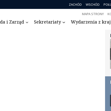
ZACHÓD
WSCHÓD
POŁ
MAPA STRONY
K
da i Zarząd
Sekretariaty
Wydarzenia z kraju