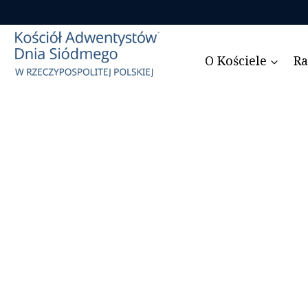
Przejdź
do
treści
O Kościele
Ra