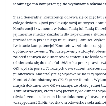
Siódmego ma kompetencję do wydawania oświadcze
Zjazd Generalnej Konferencji odbywa się co pięć lat i
całego świata. Zjazd przekazuje swój autorytet Ko
Konferencji [zwanemu w Polsce Radą lub Radą Naczeln
jej imieniu między Zjazdami dla zapewnienia skutec
prowadzenia przez niego misji Bożej. Komitet Wykon
[w istocie kompetencje] Komitetowi Administracyjne
ogólnoświatowemu. Ten delegowany autorytet obej
zaleceń i innych dokumentów w imieniu Kościoła w 
odniesienia się do nich. Od 1985 roku przez prawie czt
GK] wydała ponad 75 różnych oświadczeń, zaleceń i 
publicznych. Materiały te są wydawane na trzy sposob
Komitet Administracyjny GK; 3) przez Komitet Wykona
innych dokumentów GK wskazuje, że około jednej trze
Administracyjny, który swój pierwszy dokument wyd
oświadczenia, zalecenia i inne dokumenty dotyczące s
wiarygodność Biblii, troska o środowisko i seksualno