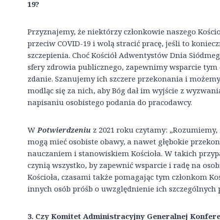
19?
Przyznajemy, że niektórzy członkowie naszego Kości
przeciw COVID-19 i wolą stracić pracę, jeśli to koniec
szczepienia. Choć Kościół Adwentystów Dnia Siódmego
sfery zdrowia publicznego, zapewnimy wsparcie tym
zdanie. Szanujemy ich szczere przekonania i możemy 
modląc się za nich, aby Bóg dał im wyjście z wyzwani
napisaniu osobistego podania do pracodawcy.
W
Potwierdzeniu
z 2021 roku czytamy: „Rozumiemy, 
mogą mieć osobiste obawy, a nawet głębokie przekona
nauczaniem i stanowiskiem Kościoła. W takich przypad
czynią wszystko, by zapewnić wsparcie i radę na os
Kościoła, czasami także pomagając tym członkom Ko
innych osób próśb o uwzględnienie ich szczególnych
3. Czy Komitet Administracyjny Generalnej Konfer