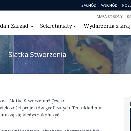
ZACHÓD
WSCHÓD
POŁ
MAPA STRONY
K
da i Zarząd
Sekretariaty
Wydarzenia z kraju
Siatka Stworzenia
. „Siatka Stworzenia”. Jest to
ększości projektów graficznych. Ten układ ma
 muszą się kiedyś zakończyć.