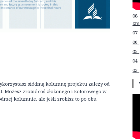
08 
zm
07 
06 
05 
04 
03 
wykorzystasz siódmą kolumnę projektu zależy od
st. Możesz zrobić coś złożonego i kolorowego w
dmej kolumnie, ale jeśli zrobisz to po obu