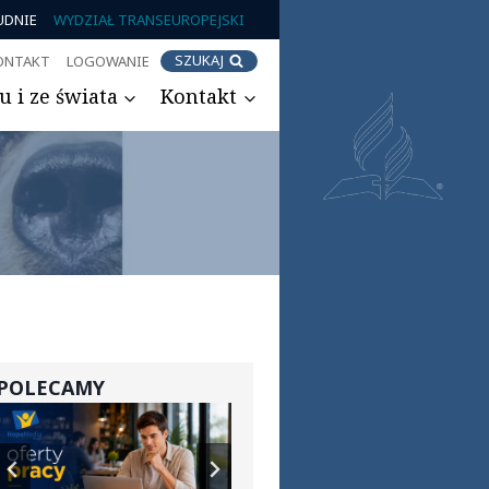
UDNIE
WYDZIAŁ TRANSEUROPEJSKI
SZUKAJ
ONTAKT
LOGOWANIE
 i ze świata
Kontakt
POLECAMY