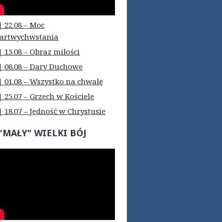
| 22.08 – Moc
artwychwstania
| 15.08 – Obraz miłości
| 08.08 – Dary Duchowe
| 01.08 – Wszystko na chwałę
| 25.07 – Grzech w Kościele
| 18.07 – Jedność w Chrystusie
"MAŁY" WIELKI BÓJ