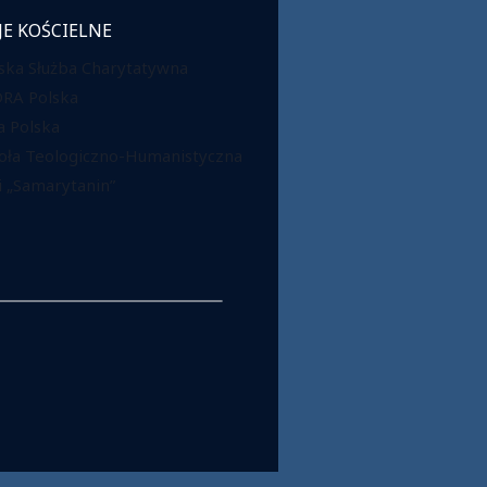
JE KOŚCIELNE
ska Służba Charytatywna
DRA Polska
 Polska
oła Teologiczno-Humanistyczna
 „Samarytanin”