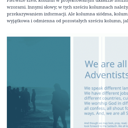
Pierwsze sześć kolumn w projektowanym układzie można 
wzorami. Innymi słowy; w tych sześciu kolumnach należy
przekazywaniem informacji. Ale kolumna siódma, kolumn
wyjątkowa i odmienna od pozostałych sześciu kolumn, j