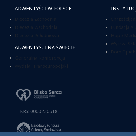
ADWENTYŚCI W POLSCE
INSTYTUC
Diecezja Zachodnia
Chrześcijań
Diecezja Wschodnia
Fundacja A
Diecezja Południowa
Hope Media
Wyższa Szk
ADWENTYŚCI NA ŚWIECIE
Dom Opieki
Generalna Konferencja
Wydział Transeuropejski
KRS: 0000220518