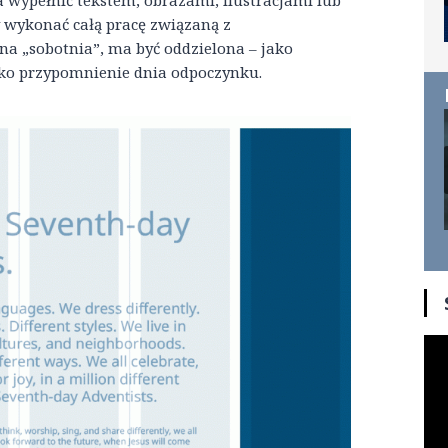
wypełnić tekstem, obrazami, ilustracjami lub
 wykonać całą pracę związaną z
a „sobotnia”, ma być oddzielona – jako
ako przypomnienie dnia odpoczynku.