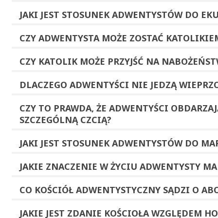
JAKI JEST STOSUNEK ADWENTYSTÓW DO
EK
CZY
ADWENTYSTA
MOŻE ZOSTAĆ
KATOLIKIE
CZY KATOLIK MOŻE
PRZYJŚĆ NA NABOŻEŃS
DLACZEGO ADWENTYŚCI NIE JEDZĄ
WIEPRZ
CZY TO PRAWDA, ŻE ADWENTYŚCI OBDARZAJ
SZCZEGÓLNĄ CZCIĄ?
JAKI JEST STOSUNEK ADWENTYSTÓW DO
MAR
JAKIE ZNACZENIE W ŻYCIU ADWENTYSTY M
CO KOŚCIÓŁ ADWENTYSTYCZNY SĄDZI O
ABO
JAKIE JEST ZDANIE KOŚCIOŁA WZGLĘDEM
HO