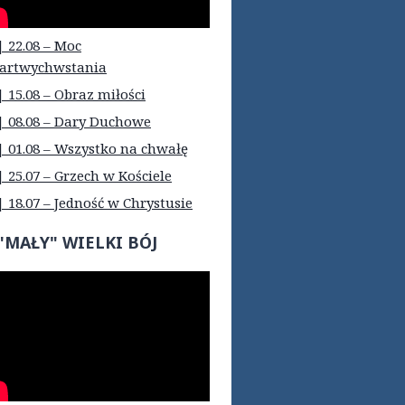
| 22.08 – Moc
artwychwstania
| 15.08 – Obraz miłości
| 08.08 – Dary Duchowe
| 01.08 – Wszystko na chwałę
| 25.07 – Grzech w Kościele
| 18.07 – Jedność w Chrystusie
"MAŁY" WIELKI BÓJ