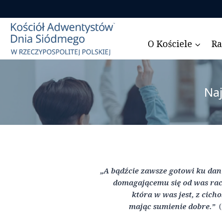
Przejdź
do
treści
O Kościele
Ra
Naj
„A bądźcie zawsze gotowi ku da
domagającemu się od was rach
która w was jest, z cicho
mając sumienie dobre.”
(