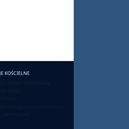
JE KOŚCIELNE
ska Służba Charytatywna
DRA Polska
 Polska
oła Teologiczno-Humanistyczna
 „Samarytanin”