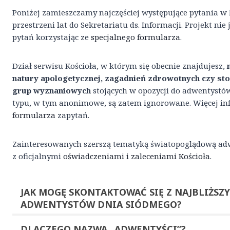
Poniżej zamieszczamy najczęściej występujące pytania w 
przestrzeni lat do Sekretariatu ds. Informacji. Projekt n
pytań korzystając ze
specjalnego formularza
.
Dział serwisu Kościoła, w którym się obecnie znajdujesz,
natury apologetycznej, zagadnień zdrowotnych czy st
grup wyznaniowych
stojących w opozycji do adwentystó
typu, w tym anonimowe, są zatem ignorowane. Więcej inf
formularza
zapytań.
Zainteresowanych szerszą tematyką światopoglądową adw
z oficjalnymi
oświadczeniami i zaleceniami Kościoła
.
JAK MOGĘ
SKONTAKTOWAĆ SIĘ
Z NAJBLIŻSZ
ADWENTYSTÓW DNIA SIÓDMEGO?
DLACZEGO NAZWA
„ADWENTYŚCI”?