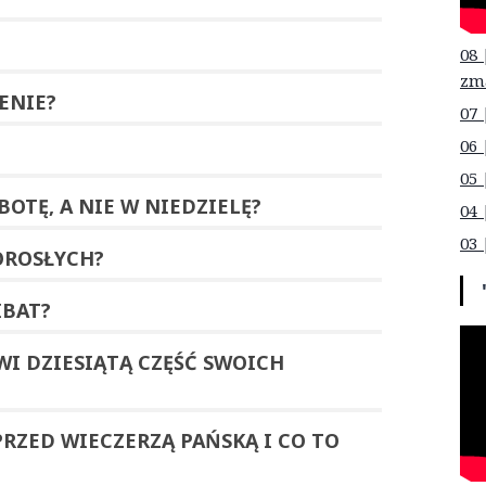
08 
zm
ENIE
?
07 
06 
05 
BOTĘ
, A NIE W NIEDZIELĘ?
04 
03 
OROSŁYCH
?
IBAT
?
OWI
DZIESIĄTĄ CZĘŚĆ
SWOICH
RZED
WIECZERZĄ PAŃSKĄ
I CO TO