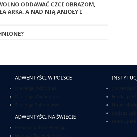
 WOLNO ODDAWAĆ CZCI OBRAZOM,
A ARKA, A NAD NIĄ ANIOŁY I
HNIONE?
ADWENTYŚCI W POLSCE
INSTYTUC
Diecezja Zachodnia
Chrześcijań
Diecezja Wschodnia
Fundacja A
Diecezja Południowa
Hope Media
Wyższa Szk
ADWENTYŚCI NA ŚWIECIE
Dom Opieki
Generalna Konferencja
Wydział Transeuropejski