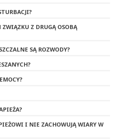
TURBACJI
?
M ZWIĄZKU Z DRUGĄ OSOBĄ
SZCZALNE SĄ ROZWODY?
ESZANYCH?
ZEMOCY?
APIEŻA?
PIEŻOWI I NIE ZACHOWUJĄ WIARY W