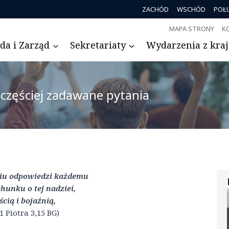
ZACHÓD
WSCHÓD
POŁ
MAPA STRONY
K
da i Zarząd
Sekretariaty
Wydarzenia z kraju
częściej zadawane pytania
niu odpowiedzi każdemu
unku o tej nadziei,
ścią i bojaźnią,
1 Piotra 3,15 BG)