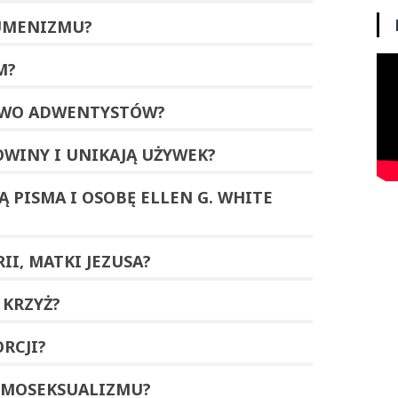
UMENIZMU
?
M
?
TWO
ADWENTYSTÓW?
OWINY
I UNIKAJĄ
UŻYWEK
?
Ą PISMA I OSOBĘ
ELLEN G. WHITE
II, MATKI JEZUSA
?
A
KRZYŻ
?
RCJI
?
MOSEKSUALIZMU
?