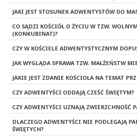
JAKI JEST STOSUNEK ADWENTYSTÓW DO
MAS
CO SĄDZI KOŚCIÓŁ O ŻYCIU W TZW. WOLNY
(
KONKUBINAT
)?
CZY W KOŚCIELE ADWENTYSTYCZNYM DOPU
JAK WYGLĄDA SPRAWA TZW. MAŁŻEŃSTW MI
JAKIE JEST ZDANIE KOŚCIOŁA NA TEMAT PR
CZY ADWENTYŚCI ODDAJĄ CZEŚĆ ŚWIĘTYM?
CZY ADWENTYŚCI UZNAJĄ ZWIERZCHNOŚĆ P
DLACZEGO ADWENTYŚCI NIE PODLEGAJĄ PA
ŚWIĘTYCH?