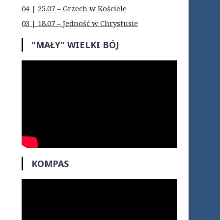
04 | 25.07 – Grzech w Kościele
03 | 18.07 – Jedność w Chrystusie
"MAŁY" WIELKI BÓJ
KOMPAS