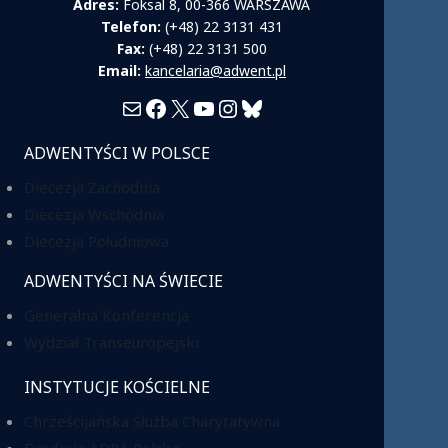
Adres:
Foksal 8, 00-366 WARSZAWA
Telefon:
(+48) 22 3131 431
Fax:
(+48) 22 3131 500
Email:
kancelaria@adwent.pl
Mail
Facebook
X
YouTube
Instagram
Bluesky
ADWENTYŚCI W POLSCE
Diecezja Zachodnia
Diecezja Wschodnia
Diecezja Południowa
ADWENTYŚCI NA ŚWIECIE
Generalna Konferencja
Wydział Transeuropejski
INSTYTUCJE KOŚCIELNE
Chrześcijańska Służba Charytatywna
Fundacja ADRA Polska