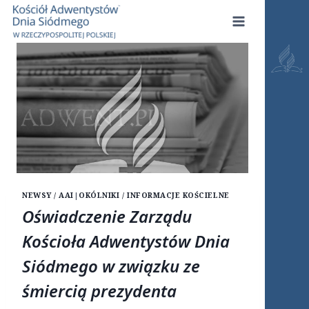
Przejdź
do
treści
NEWSY / AAI
|
OKÓLNIKI / INFORMACJE KOŚCIELNE
Oświadczenie Zarządu
Kościoła Adwentystów Dnia
Siódmego w związku ze
śmiercią prezydenta