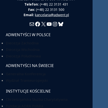
Telefon:
(+48) 22 3131 431
Fax:
(+48) 22 3131 500
Email:
kancelaria@adwent.pl
Mail
Facebook
X
YouTube
Instagram
Bluesky
ADWENTYŚCI W POLSCE
Diecezja Zachodnia
Diecezja Wschodnia
Diecezja Południowa
ADWENTYŚCI NA ŚWIECIE
Generalna Konferencja
Wydział Transeuropejski
INSTYTUCJE KOŚCIELNE
Chrześcijańska Służba Charytatywna
Fundacja ADRA Polska