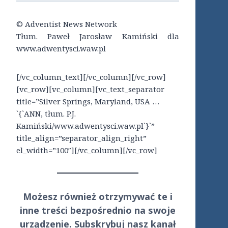
© Adventist News Network
Tłum. Paweł Jarosław Kamiński dla
www.adwentysci.waw.pl
[/vc_column_text][/vc_column][/vc_row]
[vc_row][vc_column][vc_text_separator
title=”Silver Springs, Maryland, USA …
`{`ANN, tłum. P.J.
Kamiński/www.adwentysci.waw.pl`}`”
title_align=”separator_align_right”
el_width=”100″][/vc_column][/vc_row]
Możesz również otrzymywać te i
inne treści
bezpośrednio
na swoje
urządzenie. Subskrybuj nasz kanał