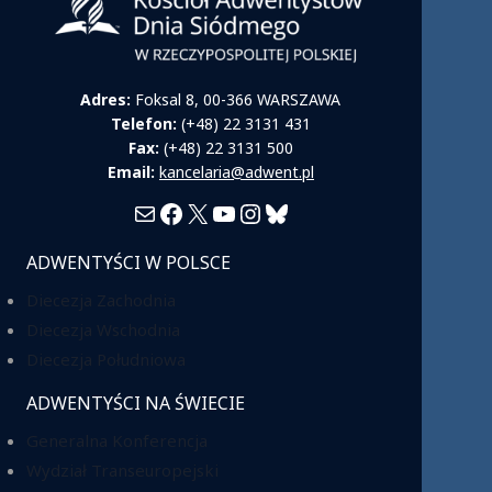
Adres:
Foksal 8, 00-366 WARSZAWA
Telefon:
(+48) 22 3131 431
Fax:
(+48) 22 3131 500
Email:
kancelaria@adwent.pl
Mail
Facebook
X
YouTube
Instagram
Bluesky
ADWENTYŚCI W POLSCE
Diecezja Zachodnia
Diecezja Wschodnia
Diecezja Południowa
ADWENTYŚCI NA ŚWIECIE
Generalna Konferencja
Wydział Transeuropejski