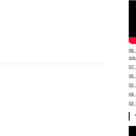
08 
zm
07 
06 
05 
04 
03 