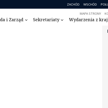
ZACHÓD
WSCHÓD
POŁ
MAPA STRONY
K
da i Zarząd
Sekretariaty
Wydarzenia z kraju