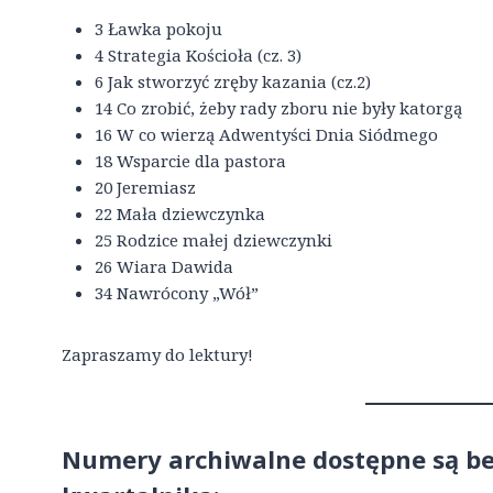
3 Ławka pokoju
4 Strategia Kościoła (cz. 3)
6 Jak stworzyć zręby kazania (cz.2)
14 Co zrobić, żeby rady zboru nie były katorgą
16 W co wierzą Adwentyści Dnia Siódmego
18 Wsparcie dla pastora
20 Jeremiasz
22 Mała dziewczynka
25 Rodzice małej dziewczynki
26 Wiara Dawida
34 Nawrócony „Wół”
Zapraszamy do lektury!
Numery archiwalne dostępne są be