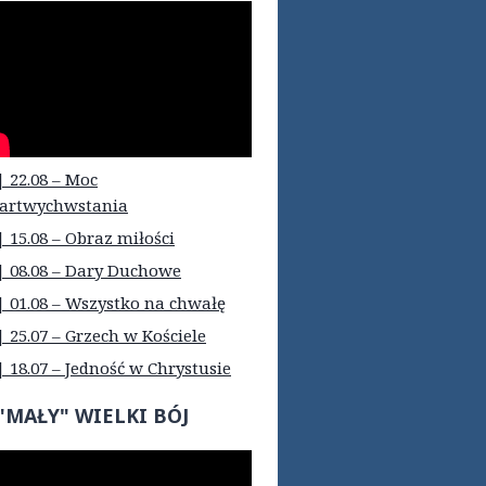
| 22.08 – Moc
artwychwstania
| 15.08 – Obraz miłości
| 08.08 – Dary Duchowe
| 01.08 – Wszystko na chwałę
| 25.07 – Grzech w Kościele
| 18.07 – Jedność w Chrystusie
"MAŁY" WIELKI BÓJ