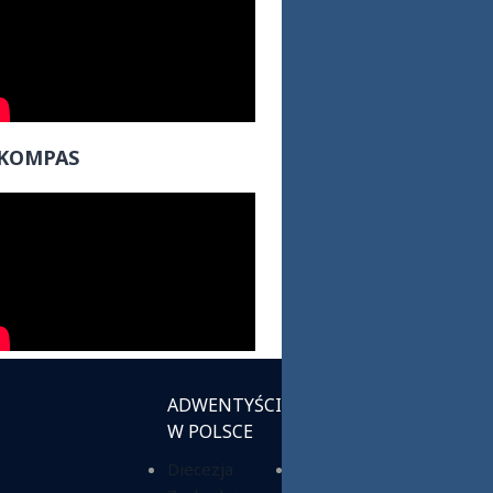
KOMPAS
ADWENTYŚCI
INSTYTUCJE
W POLSCE
KOŚCIELNE
Diecezja
Chrześcijańska