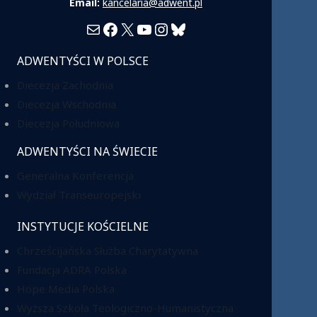
Email:
kancelaria@adwent.pl
Mail
Facebook
X
YouTube
Instagram
Bluesky
ADWENTYŚCI W POLSCE
Diecezja Zachodnia
Diecezja Wschodnia
Diecezja Południowa
ADWENTYŚCI NA ŚWIECIE
Generalna Konferencja
Wydział Transeuropejski
INSTYTUCJE KOŚCIELNE
Chrześcijańska Służba Charytatywna
Fundacja ADRA Polska
Hope Media Polska
Wyższa Szkoła Teologiczno-Humanistyczna