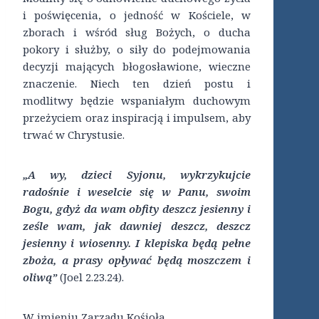
i poświęcenia, o jedność w Kościele, w
zborach i wśród sług Bożych, o ducha
pokory i służby, o siły do podejmowania
decyzji mających błogosławione, wieczne
znaczenie. Niech ten dzień postu i
modlitwy będzie wspaniałym duchowym
przeżyciem oraz inspiracją i impulsem, aby
trwać w Chrystusie.
„A wy, dzieci Syjonu, wykrzykujcie
radośnie i weselcie się w Panu, swoim
Bogu, gdyż da wam obfity deszcz jesienny i
ześle wam, jak dawniej deszcz, deszcz
jesienny i wiosenny. I klepiska będą pełne
zboża, a prasy opływać będą moszczem i
oliwą”
(Joel 2.23.24).
W imieniu Zarządu Kośioła