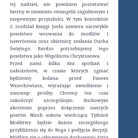
tej nadziei, nie powinien pozostawać
bierny w niesieniu ewangelii zagubionym i
niepewnym przyszłości. W tym kontekście
2. rozdział Księgi Joela zawiera niezwykłe
poselstwo wezwania do modlitw i
nawrócenia oraz obietnicy zesłania Ducha
Świętego. Bardzo potrzebujemy tego
poselstwa jako Wspólnota Chrystusowa.
Przed nami kilka dni spotkań i
nabożeństw, w czasie których zginać
będziemy kolana przed Panem
Wszechświata, wyrażając uwielbienie i
zanosząc prośby. Chcemy ten czas
zakończyć szczególnym duchowym
akcentem poprzez dołączenie naszych
postów. Niech sobota wieńcząca Tydzień
Modlitwy będzie dniem szczególnego
przybliżenia się do Boga i podjęcia decyzji.
Módlmy się o odnowienie duchowego życia