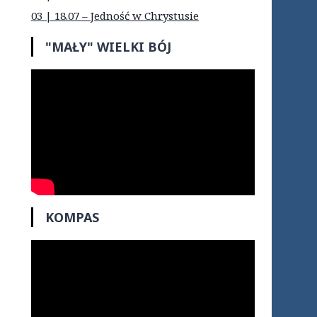
03 | 18.07 – Jedność w Chrystusie
"MAŁY" WIELKI BÓJ
KOMPAS