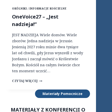
N
–
OKÓLNIKI / INFORMACJE KOŚCIELNE
I
O
A
F
OneVoice27 – „Jest
D
E
nadzieja!”
L
R
A
T
M
Y
JEST NADZIEJA Wiele domów. Wiele
I
P
zborów. Jedna nadzieja w Jezusie.
S
R
Jesienią 2027 roku minie dwa tysiące
J
A
I
C
lat od chwili, gdy Jezus wyszedł z wody
Y
Jordanu i zaczął mówić o Królestwie
Bożym. Kościół na całym świecie chce
ten moment uczcić…
O
CZYTAJ WIĘCEJ
N
E
Materiały Pomocnicze
V
O
I
C
MATERIAŁY Z KONFERENCJI O