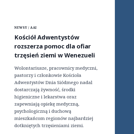
Z
Ż
N
Y
A
W
O
W
R
A
NEWSY / AAI
G
L
A
Kościół Adwentystów
E
N
N
rozszerza pomoc dla ofiar
I
C
Z
trzęsień ziemi w Wenezueli
J
A
I
C
J
Wolontariusze, pracownicy medyczni,
J
U
A
pastorzy i członkowie Kościoła
Ż
U
Adwentystów Dnia Siódmego nadal
Z
R
A
dostarczają żywność, środki
U
K
higieniczne i lekarstwa oraz
C
I
H
zapewniają opiekę medyczną,
L
A
psychologiczną i duchową
K
M
A
mieszkańcom regionów najbardziej
I
D
dotkniętych trzęsieniami ziemi.
A
N
P
I