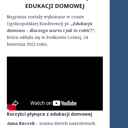
E
EDUKACJI DOMOWEJ
2
7
Nagrania zostały wykonane w czasie
–
„
Ogólnopolskiej Konferencji pt.
„Edukacja
J
domowa – dlaczego warto i jak to robić?”
,
E
która odbyła się w Podkowie Leśnej, 24
S
kwietnia 2022 roku.
T
N
A
D
Z
I
E
J
A
!
”
Korzyści płynące z edukacji domowej
Anna Kuczek
– mama dwóch nastoletnich