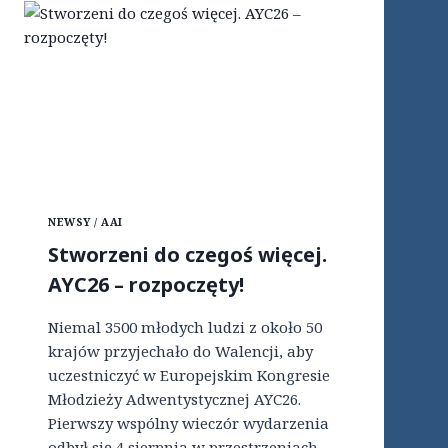
E
P
R
Z
Y
P
A
D
E
K
?
NEWSY / AAI
”
–
Stworzeni do czegoś więcej.
Z
AYC26 – rozpoczęty!
J
A
Z
Niemal 3500 młodych ludzi z około 50
D
krajów przyjechało do Walencji, aby
M
uczestniczyć w Europejskim Kongresie
Ł
O
Młodzieży Adwentystycznej AYC26.
D
Pierwszy wspólny wieczór wydarzenia
Z
odbył się 4 sierpnia w przestrzeniach