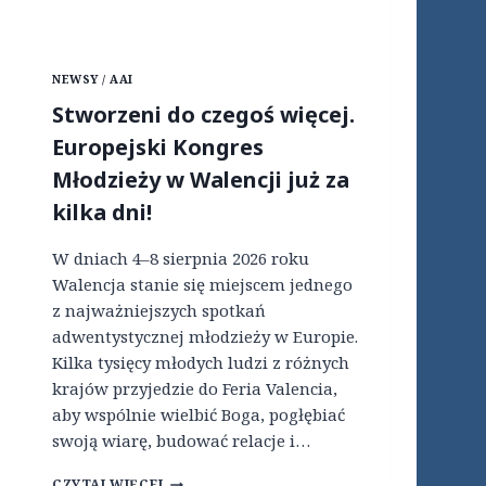
M
A
R
Y
NEWSY / AAI
T
A
Stworzeni do czegoś więcej.
N
Europejski Kongres
I
N
Młodzieży w Walencji już za
”
–
kilka dni!
O
F
W dniach 4–8 sierpnia 2026 roku
E
Walencja stanie się miejscem jednego
R
z najważniejszych spotkań
T
A
adwentystycznej młodzieży w Europie.
P
Kilka tysięcy młodych ludzi z różnych
R
krajów przyjedzie do Feria Valencia,
A
C
aby wspólnie wielbić Boga, pogłębiać
Y
swoją wiarę, budować relacje i…
S
CZYTAJ WIĘCEJ