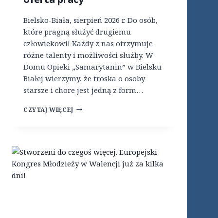
C
E
Bielsko-Biała, sierpień 2026 r. Do osób,
J
które pragną służyć drugiemu
.
człowiekowi! Każdy z nas otrzymuje
A
Y
różne talenty i możliwości służby. W
C
Domu Opieki „Samarytanin” w Bielsku
2
Białej wierzymy, że troska o osoby
6
starsze i chore jest jedną z form…
–
R
D
O
CZYTAJ WIĘCEJ
O
Z
M
P
O
O
P
C
I
Z
E
Ę
K
T
I
Y
„
!
S
A