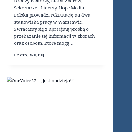
Drodzy Pastorzy, Starsi Zborów,
C
N
Sekretarze i Liderzy, Hope Media
I
A
O
Polska prowadzi rekrutację na dwa
G
D
stanowiska pracy w Warszawie.
L
K
O
Zwracamy się z uprzejmą prośbą o
O
B
przekazanie tej informacji w zborach
M
A
U
oraz osobom, które mogą…
L
N
C
I
H
CZYTAJ WIĘCEJ
R
K
O
E
A
P
A
C
E
T
J
M
O
I
E
R
I
D
S
R
I
U
O
A
M
Z
P
M
W
O
I
I
L
T
Ą
S
Z
K
A
A