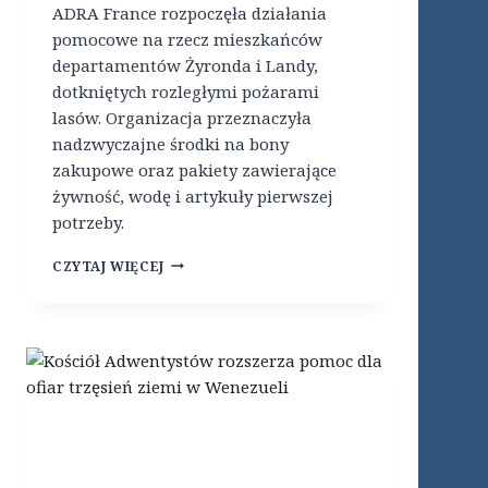
E
ADRA France rozpoczęła działania
U
pomocowe na rzecz mieszkańców
R
departamentów Żyronda i Landy,
O
P
dotkniętych rozległymi pożarami
E
lasów. Organizacja przeznaczyła
J
nadzwyczajne środki na bony
S
K
zakupowe oraz pakiety zawierające
I
żywność, wodę i artykuły pierwszej
K
potrzeby.
O
N
A
CZYTAJ WIĘCEJ
G
D
R
W
E
E
S
N
M
T
Ł
Y
O
S
D
T
Z
Y
I
C
E