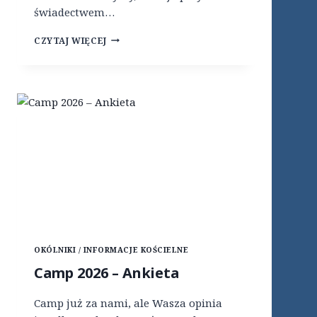
świadectwem…
W
CZYTAJ WIĘCEJ
E
E
K
E
N
D
D
L
A
M
A
Ł
Ż
E
Ń
OKÓLNIKI / INFORMACJE KOŚCIELNE
S
T
Camp 2026 – Ankieta
W
–
Camp już za nami, ale Wasza opinia
W