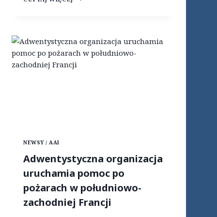
T
W
O
R
Z
E
N
I
D
O
C
Z
E
G
O
NEWSY / AAI
Ś
W
Adwentystyczna organizacja
I
uruchamia pomoc po
Ę
C
pożarach w południowo-
E
J
zachodniej Francji
.