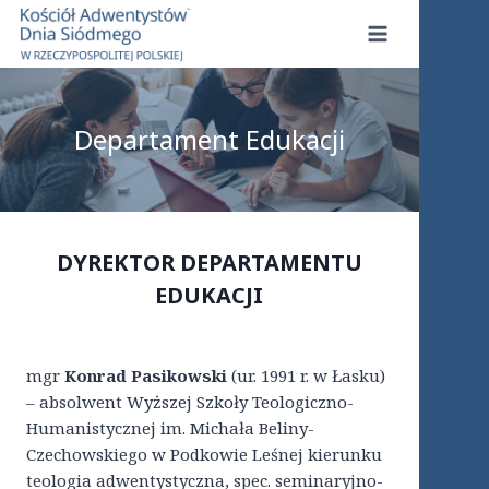
Przejdź
do
treści
Departament Edukacji
DYREKTOR DEPARTAMENTU
EDUKACJI
mgr
Konrad Pasikowski
(ur. 1991 r. w Łasku)
– absolwent Wyższej Szkoły Teologiczno-
Humanistycznej im. Michała Beliny-
Czechowskiego w Podkowie Leśnej kierunku
teologia adwentystyczna, spec. seminaryjno-