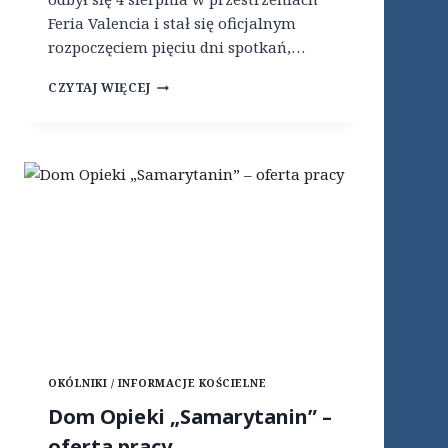
I
Feria Valencia i stał się oficjalnym
E
Ż
rozpoczęciem pięciu dni spotkań,…
Y
W
S
CZYTAJ WIĘCEJ
J
T
E
W
L
O
E
R
N
Z
I
E
E
N
J
I
G
D
Ó
O
R
C
Z
Z
E
E
G
O
OKÓLNIKI / INFORMACJE KOŚCIELNE
Ś
W
Dom Opieki „Samarytanin” –
I
oferta pracy
Ę