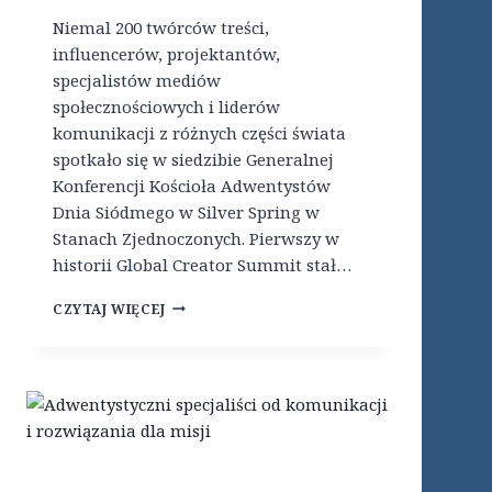
R
O
Niemal 200 twórców treści,
Z
-
influencerów, projektantów,
A
Z
specjalistów mediów
P
A
O
C
społecznościowych i liderów
M
H
komunikacji z różnych części świata
O
O
spotkało się w siedzibie Generalnej
C
D
D
Konferencji Kościoła Adwentystów
N
L
I
Dnia Siódmego w Silver Spring w
A
E
Stanach Zjednoczonych. Pierwszy w
O
J
historii Global Creator Summit stał…
F
F
I
R
J
A
CZYTAJ WIĘCEJ
A
E
R
N
D
T
C
N
R
J
Y
Z
I
M
Ę
G
S
Ł
I
O
E
S