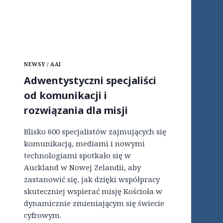
Ń
E
Z
M
I
W
E
C
M
Y
I
F
W
NEWSY / AAI
R
W
O
E
Adwentystyczni specjaliści
W
N
od komunikacji i
Y
E
M
Z
rozwiązania dla misji
Ś
U
W
E
Blisko 600 specjalistów zajmujących się
I
L
E
komunikacją, mediami i nowymi
I
C
technologiami spotkało się w
I
Auckland w Nowej Zelandii, aby
E
zastanowić się, jak dzięki współpracy
.
T
skuteczniej wspierać misję Kościoła w
W
dynamicznie zmieniającym się świecie
Ó
cyfrowym.
R