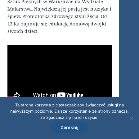
Sztuk Pięknych w Warszawie na Wydziale
Malarstwa. Największą jej pasją jest muzyka i
śpiew. Promotorka zdrowego stylu życia. Od
13 lat zajmuje się edukacją domową dwójki
swoich dzieci.
Ta strona korzysta z ciasteczek aby świadczyć usługi na
najwyższym poziomie. Dalsze korzystanie ze strony oznacza,
Dlaczego zdecydowałam się na edukację
że zgadzasz się na ich użycie.
domową czyli o motywacji i o tym, jak
Zamknij
wygląda nasz zwyczajny dzień