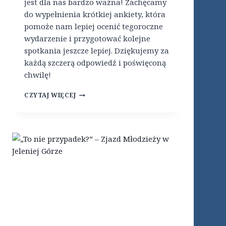
jest dla nas bardzo ważna! Zachęcamy
R
Z
do wypełnienia krótkiej ankiety, która
E
pomoże nam lepiej ocenić tegoroczne
S
wydarzenie i przygotować kolejne
I
E
spotkania jeszcze lepiej. Dziękujemy za
Ń
każdą szczerą odpowiedź i poświęconą
2
chwilę!
0
2
C
CZYTAJ WIĘCEJ
6
A
M
P
2
0
2
6
–
A
N
K
I
E