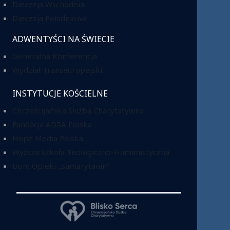
Diecezja Wschodnia
Diecezja Południowa
ADWENTYŚCI NA ŚWIECIE
Generalna Konferencja
Wydział Transeuropejski
INSTYTUCJE KOŚCIELNE
Chrześcijańska Służba Charytatywna
Fundacja ADRA Polska
Hope Media Polska
Wyższa Szkoła Teologiczno-Humanistyczna
Dom Opieki „Samarytanin”