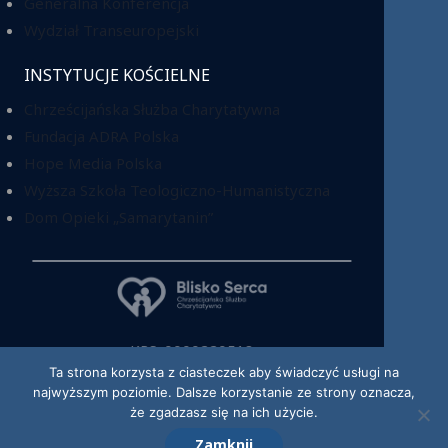
Generalna Konferencja
Wydział Transeuropejski
INSTYTUCJE KOŚCIELNE
Chrześcijańska Służba Charytatywna
Fundacja ADRA Polska
Hope Media Polska
Wyższa Szkoła Teologiczno-Humanistyczna
Dom Opieki „Samarytanin”
KRS: 0000220518
Ta strona korzysta z ciasteczek aby świadczyć usługi na
najwyższym poziomie. Dalsze korzystanie ze strony oznacza,
że zgadzasz się na ich użycie.
Zamknij