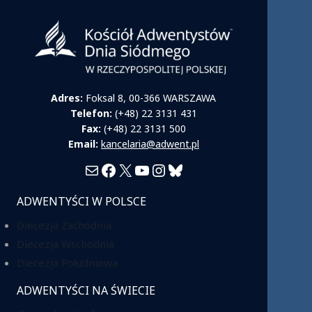
Adres:
Foksal 8, 00-366 WARSZAWA
Telefon:
(+48) 22 3131 431
Fax:
(+48) 22 3131 500
Email:
kancelaria@adwent.pl
Mail
Facebook
X
YouTube
Instagram
Bluesky
ADWENTYŚCI W POLSCE
Diecezja Zachodnia
Diecezja Wschodnia
Diecezja Południowa
ADWENTYŚCI NA ŚWIECIE