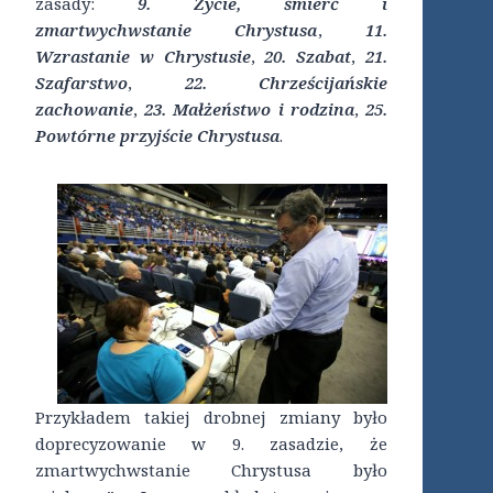
zasady:
9. Życie, śmierć i
zmartwychwstanie Chrystusa
,
11.
Wzrastanie w Chrystusie
,
20. Szabat
,
21.
Szafarstwo
,
22. Chrześcijańskie
zachowanie
,
23. Małżeństwo i rodzina
,
25.
Powtórne przyjście Chrystusa
.
Przykładem takiej drobnej zmiany było
doprecyzowanie w 9. zasadzie, że
zmartwychwstanie Chrystusa było