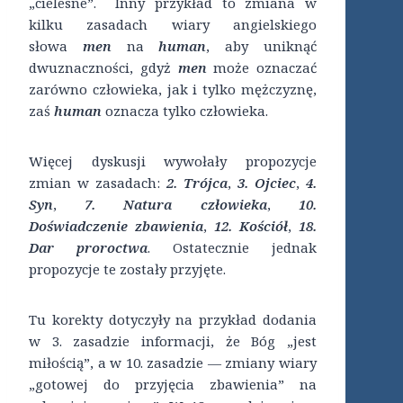
„cielesne”. Inny przykład to zmiana w
kilku zasadach wiary angielskiego
słowa
men
na
human
, aby uniknąć
dwuznaczności, gdyż
men
może oznaczać
zarówno człowieka, jak i tylko mężczyznę,
zaś
human
oznacza tylko człowieka.
Więcej dyskusji wywołały propozycje
zmian w zasadach:
2. Trójca
,
3. Ojciec
,
4.
Syn
,
7. Natura człowieka
,
10.
Doświadczenie zbawienia
,
12. Kościół
,
18.
Dar proroctwa
. Ostatecznie jednak
propozycje te zostały przyjęte.
Tu korekty dotyczyły na przykład dodania
w 3. zasadzie informacji, że Bóg „jest
miłością”, a w 10. zasadzie — zmiany wiary
„gotowej do przyjęcia zbawienia” na