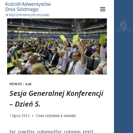
Przejdź
do
treści
NEWSY / AAI
Sesja Generalnej Konferencji
– Dzień 5.
7 lipca 2015
Czas czytania
4
minuty
[vc_row][vc_column][vc_column_text]