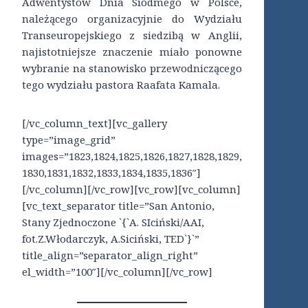
Adwentystów Dnia Siódmego w Polsce,
należącego organizacyjnie do Wydziału
Transeuropejskiego z siedzibą w Anglii,
najistotniejsze znaczenie miało ponowne
wybranie na stanowisko przewodniczącego
tego wydziału pastora Raafata Kamala.
[/vc_column_text][vc_gallery
type=”image_grid”
images=”1823,1824,1825,1826,1827,1828,1829,
1830,1831,1832,1833,1834,1835,1836″]
[/vc_column][/vc_row][vc_row][vc_column]
[vc_text_separator title=”San Antonio,
Stany Zjednoczone `{`A. SIciński/AAI,
fot.Z.Włodarczyk, A.Siciński, TED`}`”
title_align=”separator_align_right”
el_width=”100″][/vc_column][/vc_row]