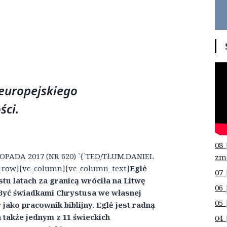
europejskiego
ści.
08 
STOPADA 2017 (NR 620) `{`TED/TŁUM.DANIEL
zm
c_row][vc_column][vc_column_text]
Eglė
07 
u latach za granicą wróciła na Litwę
06 
 Być świadkami Chrystusa we własnej
05 
jako pracownik biblijny. Eglė jest radną
 także jednym z 11 świeckich
04 