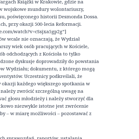
gach Książki w Krakowie, gdzie na
 w wojskowe mundury wolontariuszy,
su, poświęconego historii Desmonda Dossa.
, przy okazji 500-lecia Reformacji.
be.com/watch?v=cSsjxa5gp2g”]
w wcale nie oznaczają, że Wydział
rszy wiek osób pracujących w Kościele,
sób odchodzących z Kościoła to tylko
wadzone dyskusje doprowadziły do powstania
ów Wydziału; dokumentu, z którego mogą
wentystów. Uczestnicy podkreślali, że
 okazji każdego większego spotkania w
 należy zwrócić szczególną uwagę na
ać głosu młodzieży i należy stworzyć dla
kowo niezwykle istotne jest zwrócenie
aby – w miarę możliwości – pozostawać z
ch sprawozdań, raportów, ustalania