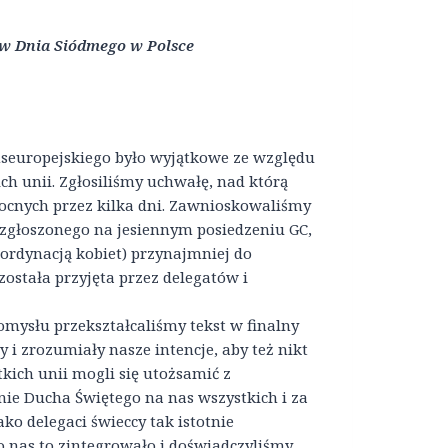
ów Dnia Siódmego w Polsce
nseuropejskiego było wyjątkowe ze względu
ch unii. Zgłosiliśmy uchwałę, nad którą
ocnych przez kilka dni. Zawnioskowaliśmy
zgłoszonego na jesiennym posiedzeniu GC,
 ordynacją kobiet) przynajmniej do
ostała przyjęta przez delegatów i
mysłu przekształcaliśmy tekst w finalny
 i zrozumiały nasze intencje, aby też nikt
tkich unii mogli się utożsamić z
ie Ducha Świętego na nas wszystkich i za
ako delegaci świeccy tak istotnie
o nas to zintegrowało i doświadczyliśmy