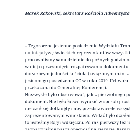
Marek Rakowski, sekretarz Kościoła Adwentyst
– – –
– Tegoroczne jesienne posiedzenie Wydziału Tra
na inicjatywę świeckich reprezentantów wszystki
pracowaliśmy samodzielnie do późnych godzin n
w niej o przesunięcie rozpatrywania dokumentu 
dotyczącym jedności kościoła (związanym m.in. z
jesiennego posiedzenia GC w roku 2019. Uchwała z
przekazana do Generalnej Konferencji.
Niezwykłe było obserwować, jak z pierwotnego po
dokument. Nie było łatwo wyrazić w sposób prosty
nie czuł się dotknięty i aby przedstawiciele wszys
zaprezentowanym wnioskiem. Widać było działan
to jesteśmy Bogu wdzięczni. Po raz pierwszy też j
zaznaczyliśmy naszą obecność na zjeździe. Bardz