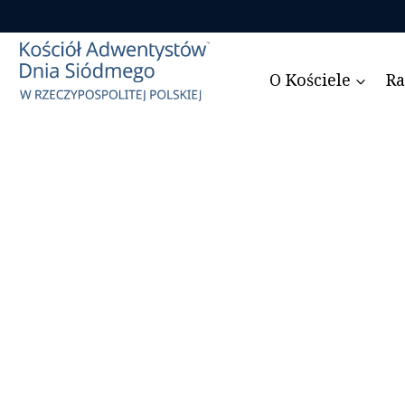
Przejdź
do
treści
O Kościele
Ra