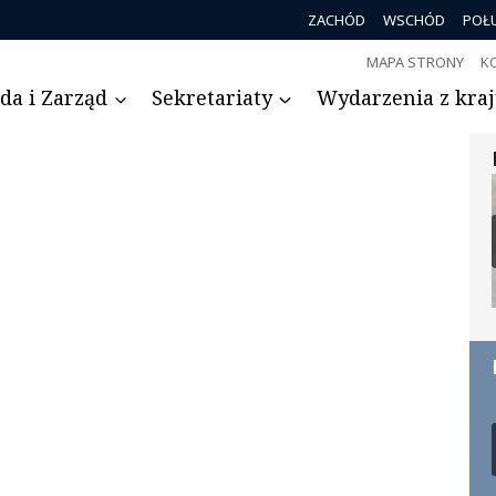
ZACHÓD
WSCHÓD
POŁ
MAPA STRONY
K
da i Zarząd
Sekretariaty
Wydarzenia z kraju