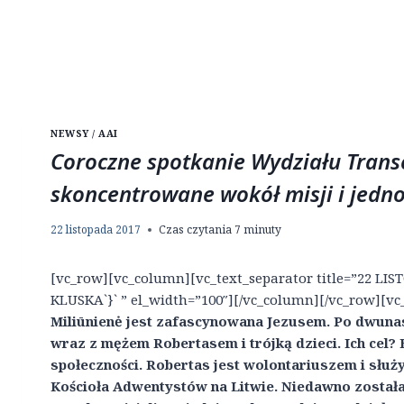
NEWSY / AAI
Coroczne spotkanie Wydziału Trans
skoncentrowane wokół misji i jedno
22 listopada 2017
Czas czytania
7
minuty
[vc_row][vc_column][vc_text_separator title=”22 LI
KLUSKA`}` ” el_width=”100″][/vc_column][/vc_row][v
Miliūnienė jest zafascynowana Jezusem. Po dwunast
wraz z mężem Robertasem i trójką dzieci. Ich cel?
społeczności. Robertas jest wolontariuszem i służy 
Kościoła Adwentystów na Litwie. Niedawno została