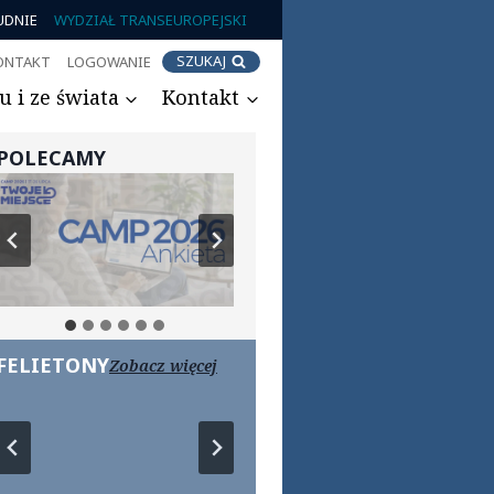
UDNIE
WYDZIAŁ TRANSEUROPEJSKI
SZUKAJ
ONTAKT
LOGOWANIE
 i ze świata
Kontakt
POLECAMY
FELIETONY
Zobacz więcej