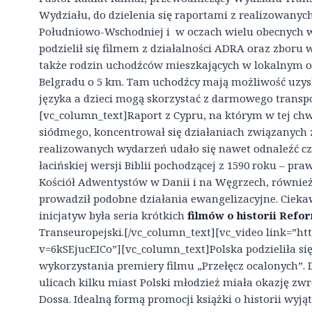
Wydziału, do dzielenia się raportami z realizowanych
Południowo-Wschodniej i w oczach wielu obecnych wy
podzielił się filmem z działalności ADRA oraz zboru 
także rodzin uchodźców mieszkających w lokalnym 
Belgradu o 5 km. Tam uchodźcy mają możliwość uzys
języka a dzieci mogą skorzystać z darmowego transpo
[vc_column_text]Raport z Cypru, na którym w tej chw
siódmego, koncentrował się działaniach związanych 
realizowanych wydarzeń udało się nawet odnaleźć czł
łacińskiej wersji Biblii pochodzącej z 1590 roku – pra
Kościół Adwentystów w Danii i na Węgrzech, również
prowadził podobne działania ewangelizacyjne. Cie
inicjatyw była seria krótkich
filmów o historii Refo
Transeuropejski.[/vc_column_text][vc_video link=”h
v=6kSEjucEICo”][vc_column_text]Polska podzieliła s
wykorzystania premiery filmu „Przełęcz ocalonych”. 
ulicach kilku miast Polski młodzież miała okazję z
Dossa. Idealną formą promocji książki o historii wyj