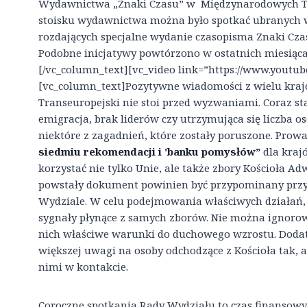
Wydawnictwa „Znaki Czasu” w Międzynarodowych Tar
stoisku wydawnictwa można było spotkać ubranych
rozdających specjalne wydanie czasopisma Znaki Cza
Podobne inicjatywy powtórzono w ostatnich miesiącach
[/vc_column_text][vc_video link=”https://www.youtu
[vc_column_text]Pozytywne wiadomości z wielu krajó
Transeuropejski nie stoi przed wyzwaniami. Coraz sta
emigracja, brak liderów czy utrzymująca się liczba o
niektóre z zagadnień, które zostały poruszone. Pro
siedmiu rekomendacji i 'banku pomysłów”
dla kraj
korzystać nie tylko Unie, ale także zbory Kościoła Ad
powstały dokument powinien być przypominany przy
Wydziale. W celu podejmowania właściwych działań,
sygnały płynące z samych zborów. Nie można ignorow
nich właściwe warunki do duchowego wzrostu. Dodat
większej uwagi na osoby odchodzące z Kościoła tak, 
nimi w kontakcie.
Coroczne spotkania Rady Wydziału to czas finansowy