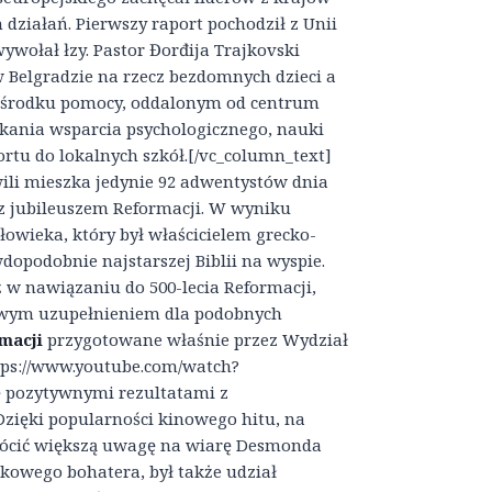
 działań. Pierwszy raport pochodził z Unii
wołał łzy. Pastor Đorđija Trajkovski
w Belgradzie na rzecz bezdomnych dzieci a
ośrodku pomocy, oddalonym od centrum
kania wsparcia psychologicznego, nauki
rtu do lokalnych szkół.[/vc_column_text]
ili mieszka jedynie 92 adwentystów dnia
z jubileuszem Reformacji. W wyniku
owieka, który był właścicielem grecko-
wdopodobnie najstarszej Biblii na wyspie.
 w nawiązaniu do 500-lecia Reformacji,
kawym uzupełnieniem dla podobnych
rmacji
przygotowane właśnie przez Wydział
ttps://www.youtube.com/watch?
ię pozytywnymi rezultatami z
Dzięki popularności kinowego hitu, na
wrócić większą uwagę na wiarę Desmonda
ątkowego bohatera, był także udział