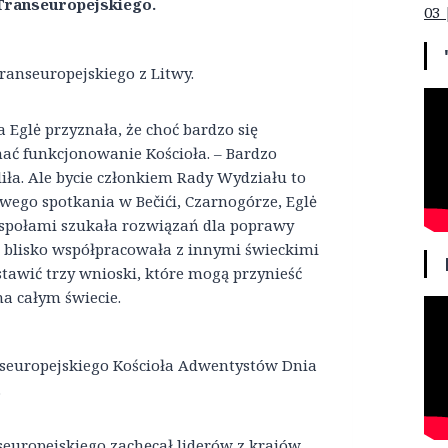
 Transeuropejskiego.
03 
ranseuropejskiego z Litwy.
 Eglė przyznała, że choć bardzo się
znać funkcjonowanie Kościoła. – Bardzo
liła. Ale bycie członkiem Rady Wydziału to
owego spotkania w Bečići, Czarnogórze, Eglė
espołami szukała rozwiązań dla poprawy
i blisko współpracowała z innymi świeckimi
awić trzy wnioski, które mogą przynieść
na całym świecie.
seuropejskiego Kościoła Adwentystów Dnia
.
europejskiego zachęcał liderów z krajów