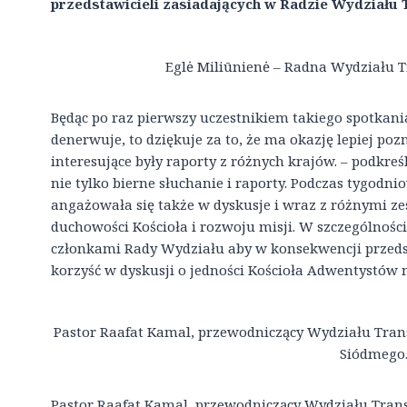
przedstawicieli zasiadających w Radzie Wydziału
Eglė Miliūnienė – Radna Wydziału T
Będąc po raz pierwszy uczestnikiem takiego spotkania
denerwuje, to dziękuje za to, że ma okazję lepiej po
interesujące były raporty z różnych krajów. – podkreś
nie tylko bierne słuchanie i raporty. Podczas tygodni
angażowała się także w dyskusje i wraz z różnymi z
duchowości Kościoła i rozwoju misji. W szczególnośc
członkami Rady Wydziału aby w konsekwencji przedst
korzyść w dyskusji o jedności Kościoła Adwentystów 
Pastor Raafat Kamal, przewodniczący Wydziału Tran
Siódmego
Pastor Raafat Kamal, przewodniczący Wydziału Trans