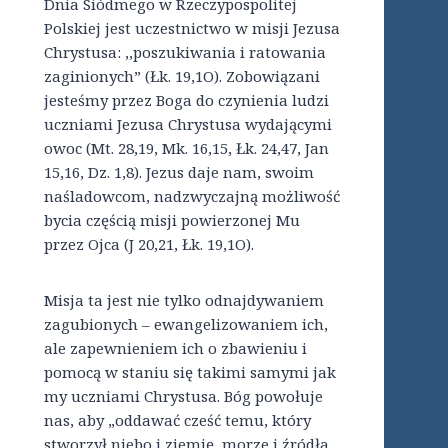
Dnia Siódmego w Rzeczypospolitej
Polskiej jest uczestnictwo w misji Jezusa
Chrystusa: ,,poszukiwania i ratowania
zaginionych” (Łk. 19,1O). Zobowiązani
jesteśmy przez Boga do czynienia ludzi
uczniami Jezusa Chrystusa wydającymi
owoc (Mt. 28,19, Mk. 16,15, Łk. 24,47, Jan
15,16, Dz. 1,8). Jezus daje nam, swoim
naśladowcom, nadzwyczajną możliwość
bycia częścią misji powierzonej Mu
przez Ojca (J 20,21, Łk. 19,1O).
Misja ta jest nie tylko odnajdywaniem
zagubionych – ewangelizowaniem ich,
ale zapewnieniem ich o zbawieniu i
pomocą w staniu się takimi samymi jak
my uczniami Chrystusa. Bóg powołuje
nas, aby „oddawać cześć temu, który
stworzył niebo i ziemię, morze i źródła