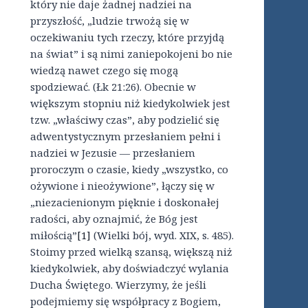
który nie daje żadnej nadziei na
przyszłość, „ludzie trwożą się w
oczekiwaniu tych rzeczy, które przyjdą
na świat” i są nimi zaniepokojeni bo nie
wiedzą nawet czego się mogą
spodziewać. (Łk 21:26). Obecnie w
większym stopniu niż kiedykolwiek jest
tzw. „właściwy czas”, aby podzielić się
adwentystycznym przesłaniem pełni i
nadziei w Jezusie — przesłaniem
proroczym o czasie, kiedy „wszystko, co
ożywione i nieożywione”, łączy się w
„niezacienionym pięknie i doskonałej
radości, aby oznajmić, że Bóg jest
miłością”
[1]
(Wielki bój, wyd. XIX, s. 485).
Stoimy przed wielką szansą, większą niż
kiedykolwiek, aby doświadczyć wylania
Ducha Świętego. Wierzymy, że jeśli
podejmiemy się współpracy z Bogiem,