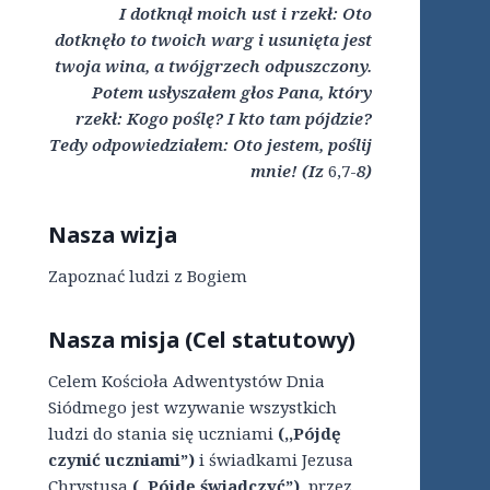
I dotknął moich ust i rzekł: Oto
dotknęło to twoich warg i usunięta jest
twoja wina, a twójgrzech odpuszczony.
Potem usłyszałem głos Pana, który
rzekł: Kogo poślę? I kto tam pójdzie?
Tedy odpowiedziałem: Oto jestem, poślij
mnie! (Iz
6,7-
8)
Nasza wizja
Zapoznać ludzi z Bogiem
Nasza misja (Cel statutowy)
Celem Kościoła Adwentystów Dnia
Siódmego jest wzywanie wszystkich
ludzi do stania się uczniami
(,,Pójdę
czynić uczniami”)
i świadkami Jezusa
Chrystusa
(,,Pójdę świadczyć”),
przez